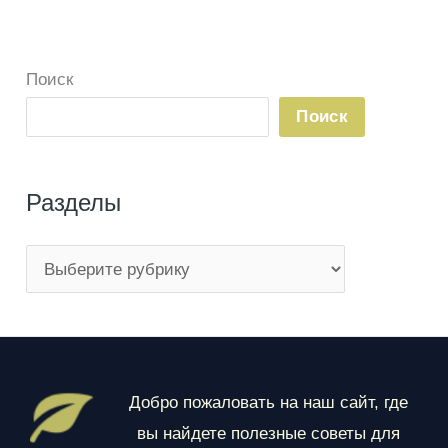
Поиск
Поиск
Разделы
Р
а
з
д
е
Добро пожаловать на наш сайт, где
л
вы найдете полезные советы для