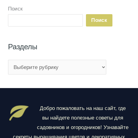
Поиск
Поиск
Разделы
Р
а
з
д
е
Добро пожаловать на наш сайт, где
л
вы найдете полезные советы для
ы
садовников и огородников! Узнавайте
секреты выращивания цветов и декоративных