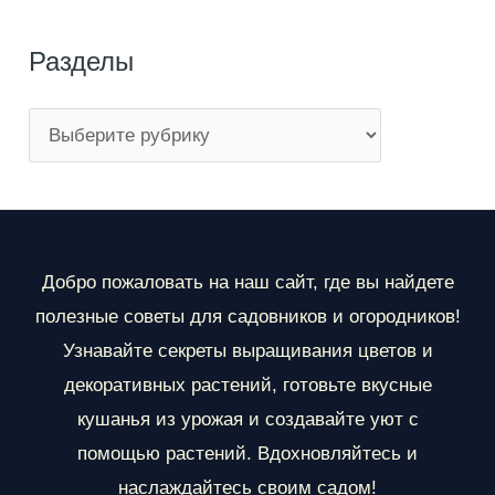
Разделы
Р
а
з
д
е
Добро пожаловать на наш сайт, где вы найдете
л
полезные советы для садовников и огородников!
ы
Узнавайте секреты выращивания цветов и
декоративных растений, готовьте вкусные
кушанья из урожая и создавайте уют с
помощью растений. Вдохновляйтесь и
наслаждайтесь своим садом!