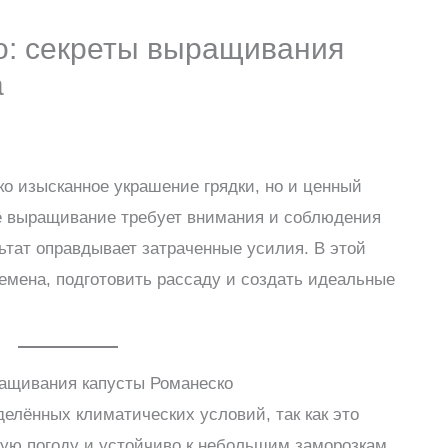
о: секреты выращивания
а
ко изысканное украшение грядки, но и ценный
Её выращивание требует внимания и соблюдения
ьтат оправдывает затраченные усилия. В этой
семена, подготовить рассаду и создать идеальные
ащивания капусты Романеско
делённых климатических условий, так как это
ую погоду и устойчиво к небольшим заморозкам.