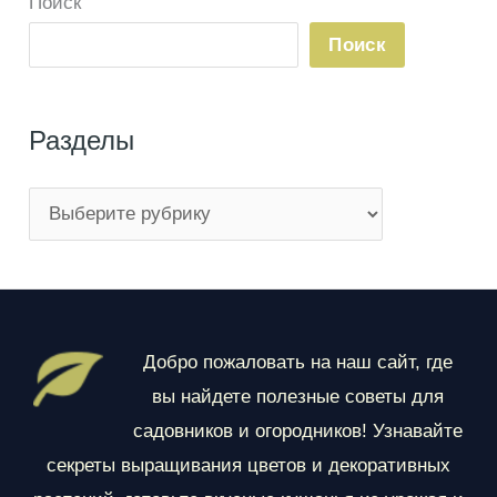
Поиск
Поиск
Разделы
Р
а
з
д
е
Добро пожаловать на наш сайт, где
л
вы найдете полезные советы для
ы
садовников и огородников! Узнавайте
секреты выращивания цветов и декоративных