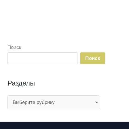
Поиск
Поиск
Разделы
Р
а
з