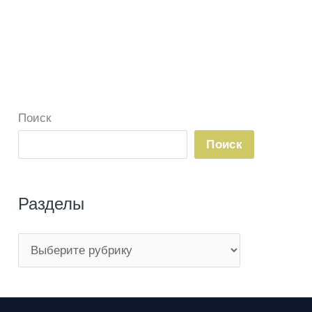
Поиск
Поиск
Разделы
Р
а
з