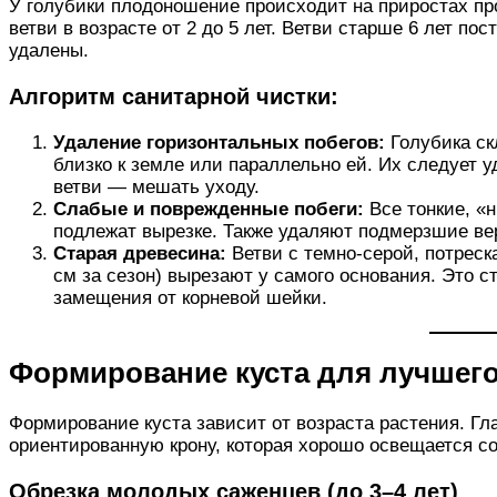
У голубики плодоношение происходит на приростах п
ветви в возрасте от 2 до 5 лет. Ветви старше 6 лет п
удалены.
Алгоритм санитарной чистки:
Удаление горизонтальных побегов:
Голубика ск
близко к земле или параллельно ей. Их следует уд
ветви — мешать уходу.
Слабые и поврежденные побеги:
Все тонкие, «
подлежат вырезке. Также удаляют подмерзшие ве
Старая древесина:
Ветви с темно-серой, потреск
см за сезон) вырезают у самого основания. Это
замещения от корневой шейки.
Формирование куста для лучшег
Формирование куста зависит от возраста растения. Гл
ориентированную крону, которая хорошо освещается с
Обрезка молодых саженцев (до 3–4 лет)