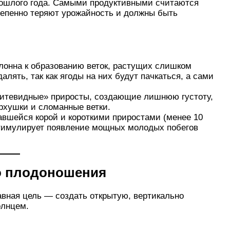
рошлого года. Самыми продуктивными считаются
остепенно теряют урожайность и должны быть
лонна к образованию веток, растущих слишком
алять, так как ягоды на них будут пачкаться, а сами
нитевидные» приросты, создающие лишнюю густоту,
рхушки и сломанные ветки.
авшейся корой и короткими приростами (менее 10
 стимулирует появление мощных молодых побегов
о плодоношения
авная цель — создать открытую, вертикально
олнцем.