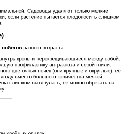
инимальной. Садоводы удаляют только мелкие
чки, если растение пытается плодоносить слишком
т.
е)
 побегов
разного возраста.
 внутрь кроны и перекрещивающиеся между собой.
чшую профилактику антракноза и серой гнили.
ого цветочных почек (они крупные и округлые), её
 ягоду вместо большого количества мелкой.
тка слишком вытянулась, её можно обрезать на
жу.
ли хвойных опилок.