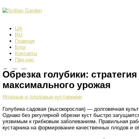
Перейти
к
Поиск
содержимому
UA
RU
Главная
Блог
Контакты
Про нас
Обрезка голубики: стратеги
максимального урожая
Ягодные и плодовые кустарники
Голубика садовая (высокорослая) — долговечная куль
Однако без регулярной обрезки куст быстро загущаетс
уязвимым к грибковым заболеваниям. Правильная рабо
кустарника на формирование качественных плодов и о