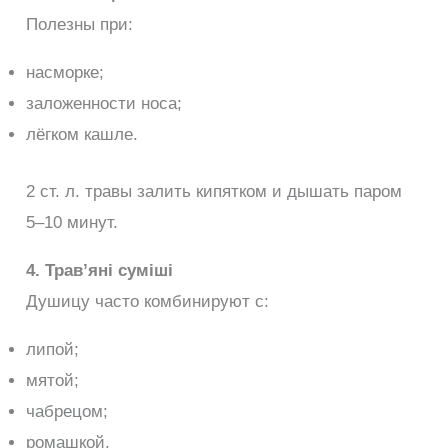
Полезны при:
насморке;
заложенности носа;
лёгком кашле.
2 ст. л. травы залить кипятком и дышать паром
5–10 минут.
4. Трав’яні суміші
Душицу часто комбинируют с:
липой;
мятой;
чабрецом;
ромашкой.