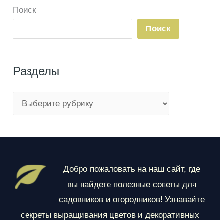
Поиск
Поиск
Разделы
Р
а
з
д
е
Добро пожаловать на наш сайт, где
л
вы найдете полезные советы для
ы
садовников и огородников! Узнавайте
секреты выращивания цветов и декоративных