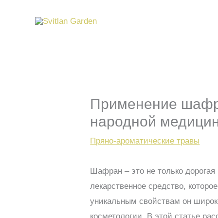
Перейти
к
содержимому
Применение шафра
народной медици
Пряно-ароматические травы
Шафран – это не только дорогая
лекарственное средство, которо
уникальным свойствам он широк
косметологии. В этой статье ра