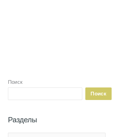
Поиск
Поиск
Разделы