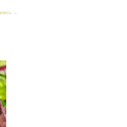
апись
→