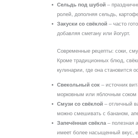
Сельдь под шубой
– празднично
ролей, дополняя сельдь, картофе
Закуски со свёклой
– часто гот
добавляя сметану или йогурт.
Современные рецепты: соки, сму
Кроме традиционных блюд, свёк
кулинарии, где она становится 
Свекольный сок
– источник вит
морковным или яблочным соком д
Смузи со свёклой
– отличный ва
можно смешивать с бананом, ап
Запечённая свёкла
– полезная а
имеет более насыщенный вкус, е