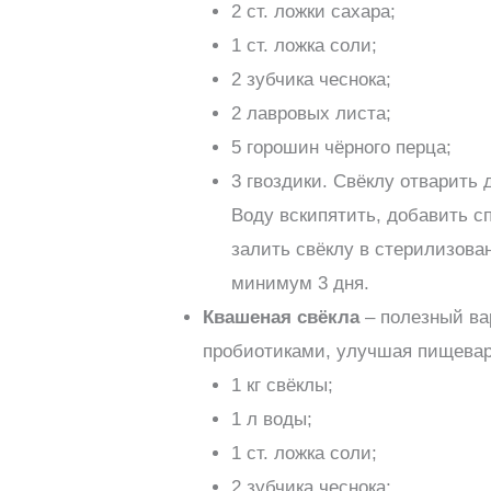
2 ст. ложки сахара;
1 ст. ложка соли;
2 зубчика чеснока;
2 лавровых листа;
5 горошин чёрного перца;
3 гвоздики. Свёклу отварить 
Воду вскипятить, добавить с
залить свёклу в стерилизова
минимум 3 дня.
Квашеная свёкла
– полезный ва
пробиотиками, улучшая пищева
1 кг свёклы;
1 л воды;
1 ст. ложка соли;
2 зубчика чеснока;