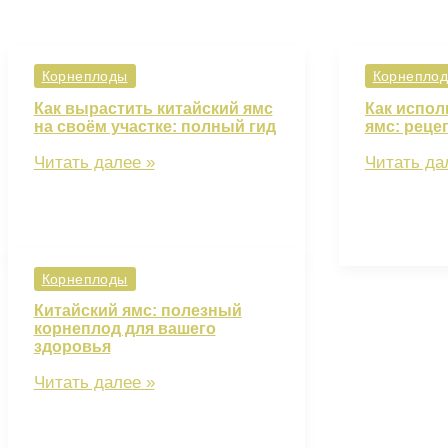
Корнеплоды
Корнепло
Как вырастить китайский ямс
Как испол
на своём участке: полный гид
ямс: реце
Как
Как
Читать далее »
Читать да
вырастить
использов
китайский
китайский
ямс
ямс:
на
рецепты
своём
и
Корнеплоды
участке:
идеи
полный
Китайский ямс: полезный
гид
корнеплод для вашего
здоровья
Китайский
Читать далее »
ямс:
полезный
корнеплод