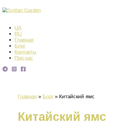
Перейти
к
Поиск
содержимому
UA
RU
Главная
Блог
Контакты
Про нас
Главная
Блог
Китайский ямс
Китайский ямс