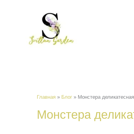
Перейти
к
содержимому
Главная
Блог
Монстера деликатесна
Монстера делика