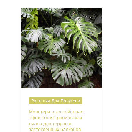
Растения Для Полутени
Монстера в контейнерах:
эффектная тропическая
лиана для террас и
застеклённых балконов