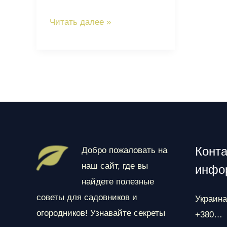
Монстера
Читать далее »
в
контейнерах:
эффектная
тропическая
лиана
для
террас
и
Конта
Добро пожаловать на
застеклённых
наш сайт, где вы
инфо
балконов
найдете полезные
советы для садовников и
Украина
огородников! Узнавайте секреты
+380…