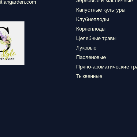
Зерновые и масличные
itlangarden.com
Капустные культуры
Клубнеплоды
Корнеплоды
Целебные травы
Луковые
Пасленовые
Пряно-ароматические тр
Тыквенные