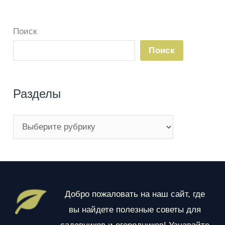
в
контейнерах
Поиск
Поиск
Разделы
Р
а
з
д
е
Добро пожаловать на наш сайт, где
л
вы найдете полезные советы для