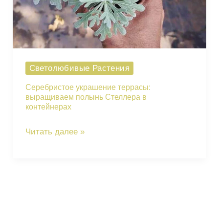
Светолюбивые Растения
Серебристое украшение террасы:
выращиваем полынь Стеллера в
контейнерах
Серебристое
Читать далее »
украшение
террасы:
выращиваем
полынь
Стеллера