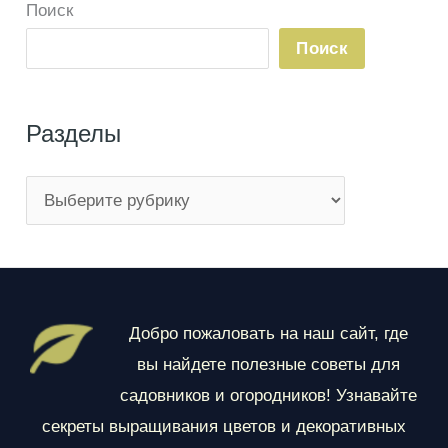
Поиск
Поиск
Разделы
Р
а
з
д
е
Добро пожаловать на наш сайт, где
л
вы найдете полезные советы для
ы
садовников и огородников! Узнавайте
секреты выращивания цветов и декоративных