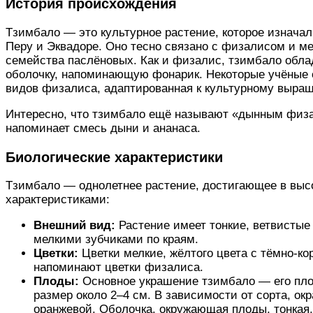
История происхождения
Тзимбало — это культурное растение, которое изнача
Перу и Эквадоре. Оно тесно связано с физалисом и м
семейства паслёновых. Как и физалис, тзимбало обл
оболочку, напоминающую фонарик. Некоторые учёные 
видов физалиса, адаптированная к культурному выра
Интересно, что тзимбало ещё называют «дынным физал
напоминает смесь дыни и ананаса.
Биологические характеристики
Тзимбало — однолетнее растение, достигающее в выс
характеристиками:
Внешний вид:
Растение имеет тонкие, ветвистые
мелкими зубчиками по краям.
Цветки:
Цветки мелкие, жёлтого цвета с тёмно-
напоминают цветки физалиса.
Плоды:
Основное украшение тзимбало — его пло
размер около 2–4 см. В зависимости от сорта, ок
оранжевой. Оболочка, окружающая плоды, тонкая, 