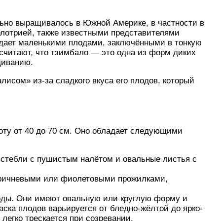
льно выращивалось в Южной Америке, в частности в
елотрией, также известными представителями
адает маленькими плодами, заключёнными в тонкую
считают, что тзимбало — это одна из форм диких
щиванию.
исом» из-за сладкого вкуса его плодов, который
оту от 40 до 70 см. Оно обладает следующими
 стебли с пушистым налётом и овальные листья с
коричневыми или фиолетовыми прожилками,
ды. Они имеют овальную или круглую форму и
раска плодов варьируется от бледно-жёлтой до ярко-
легко трескается при созревании.