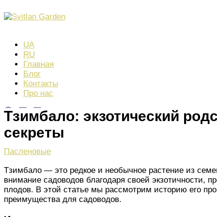
Перейти
к
Поиск
содержимому
UA
RU
Главная
Блог
Контакты
Про нас
Тзимбало: экзотический родс
секреты
Пасленовые
Тзимбало — это редкое и необычное растение из семе
внимание садоводов благодаря своей экзотичности, п
плодов. В этой статье мы рассмотрим историю его пр
преимущества для садоводов.