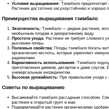
Условия выращивания:
Тзимбало предпочитает с
Растение достаточно засухоустойчиво и хорошо 
Преимущества выращивания тзимбало
Экзотичность:
Тзимбало — редкое растение, кот
необычным плодам и декоративному виду.
Простота ухода:
Растение не требует сложного у
рыхление почвы.
Полезные свойства:
Плоды тзимбало богаты вит
органические кислоты, которые укрепляют иммун
радикалами.
Вариативность использования:
Тзимбало подход
приготовления джемов, десертов и даже соусов. Е
универсальным ингредиентом.
Высокая урожайность:
При правильном уходе с о
Советы по выращиванию
Высаживайте тзимбало рассадным способом. Сем
растения в открытый грунт в мае.
Подкармливайте растение органическими удобре