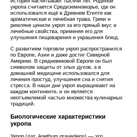
история насчитывает тысячи лет. Родиной
укропа считается Средиземноморье, где он
использовался ещё в Древнем Египте как
ароматическая и лечебная трава. Греки и
римляне ценили укроп за его пряный вкус и
лечебные свойства, применяя его для
улучшения пищеварения и украшения блюд.
С развитием торговли укроп распространился
по Европе, Азии и даже достиг Северной
Америки. В средневековой Европе он был
символом защиты от злых духов, а в
домашней медицине использовался для
лечения простуд, улучшения сна и снятия
стресса. В наши дни укроп выращивают на
каждом континенте, и он является
неотъемлемой частью множества кулинарных
традиций.
Биологические характеристики
укропа
Укроп (лат. Anethum graveolens) — это