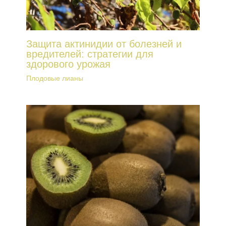
Защита актинидии от болезней и
вредителей: стратегии для
здорового урожая
Плодовые лианы