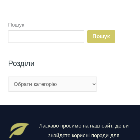
Пошук
Пошук
Розділи
Р
о
з
д
і
Ласкаво просимо на наш сайт, де ви
л
знайдете корисні поради для