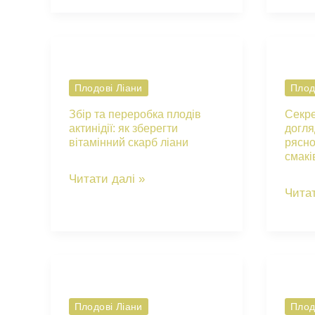
ліани:
для
як
виног
боротися
прав
з
зміш
Плодові Ліани
Плод
хворобами
та
Збір та переробка плодів
Секре
та
ефект
актинідії: як зберегти
догля
вітамінний скарб ліани
рясно
шкідниками
схем
смакі
ківі
обро
Збір
Читати далі »
Секр
Читат
та
життє
переробка
сили:
плодів
догл
актинідії:
за
як
лимо
Плодові Ліани
Плод
зберегти