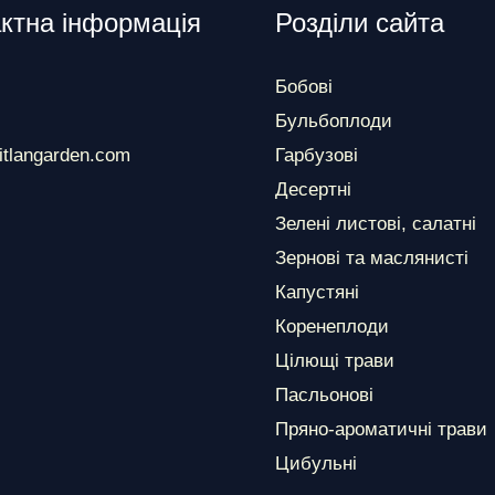
ктна інформація
Розділи сайта
Бобові
Бульбоплоди
itlangarden.com
Гарбузові
Десертні
Зелені листові, салатні
Зернові та маслянисті
Капустяні
Коренеплоди
Цілющі трави
Пасльонові
Пряно-ароматичні трави
Цибульні