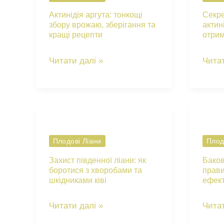
Актинідія аргута: тонкощі
Секре
збору врожаю, зберігання та
актин
кращі рецепти
отри
Актинідія
Секр
Читати далі »
Читат
аргута:
догл
тонкощі
за
збору
актин
врожаю,
аргут
зберігання
для
Плодові Ліани
Плод
та
отри
Захист південної ліани: як
Баков
кращі
щедр
боротися з хворобами та
прави
шкідниками ківі
ефект
рецепти
врож
Захист
Баков
Читати далі »
Читат
південної
суміш