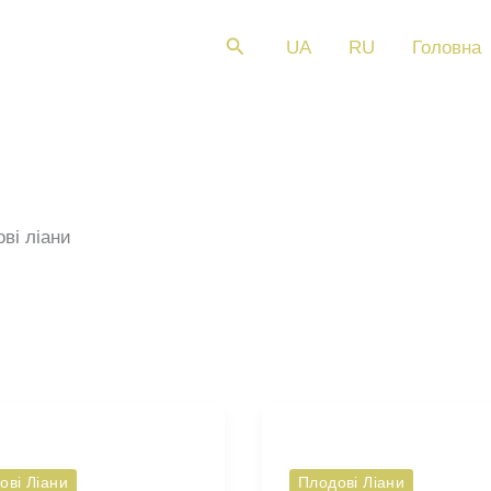
Пошук
UA
RU
Головна
ві ліани
ові Ліани
Плодові Ліани