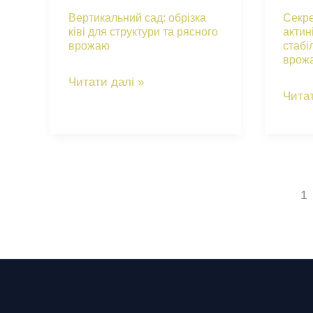
для
вітамінний
Вертикальний сад: обрізка
Секре
рясно
ківі для структури та рясного
актин
скарб
врожаю
стабі
врож
ліани
врож
ягід
Вертикальний
Читати далі »
п’яти
Секр
Читат
сад:
смакі
догл
обрізка
за
ківі
актин
для
як
структури
1
досяг
та
стабі
рясного
та
врожаю
щедр
врож