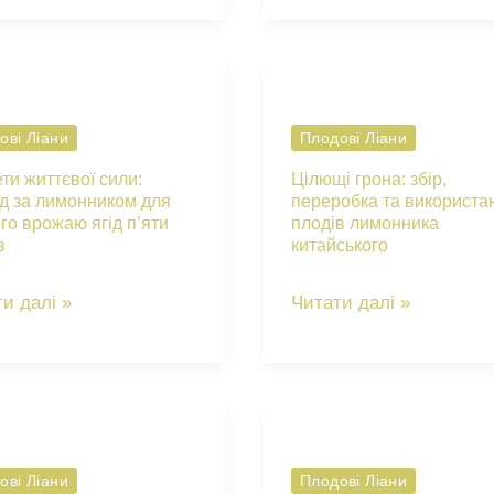
шкідники
раду:
актинідії
ила
аргута:
ування
як
ові Ліани
Плодові Ліани
зберегти
ти життєвої сили:
Цілющі грона: збір,
ивні
здоров’я
д за лимонником для
переробка та використа
го врожаю ягід п’яти
плодів лимонника
и
ліани
в
китайського
бок
ети
Цілющі
и далі »
Читати далі »
вої
грона:
збір,
яд
переробка
та
нником
використання
ові Ліани
Плодові Ліани