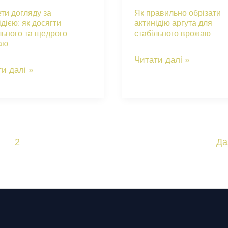
плодів
ти догляду за
Як правильно обрізати
го
лимонника
ідією: як досягти
актинідію аргута для
льного та щедрого
стабільного врожаю
аю
китайського
аю
Як
Читати далі »
ети
и далі »
правильно
в
яду
обрізати
актинідію
ідією:
аргута
для
2
Да
ти
стабільного
льного
врожаю
ого
аю