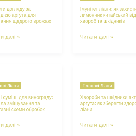
ти догляду за
Імунітет ліани: як захист
ідією аргута для
лимонник китайський ві
мання щедрого врожаю
хвороб та шкідників
ети
Імунітет
и далі »
Читати далі »
яду
ліани:
як
ідією
захистити
а
лимонник
китайський
ові Ліани
Плодові Ліани
мання
від
і суміші для винограду:
Хвороби та шкідники акти
ого
хвороб
ла змішування та
аргута: як зберегти здор
ивні схеми обробок
ліани
аю
та
шкідників
і
Хвороби
и далі »
Читати далі »
і
та