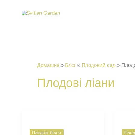
Перейти
до
вмісту
Домашня
Блог
Плодовий сад
Плодо
Плодові ліани
Плодові Ліани
Плод