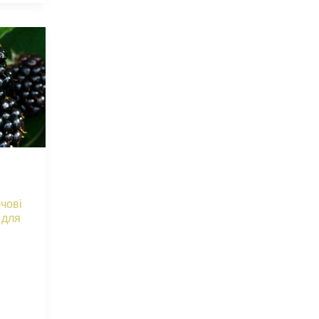
чові
 для