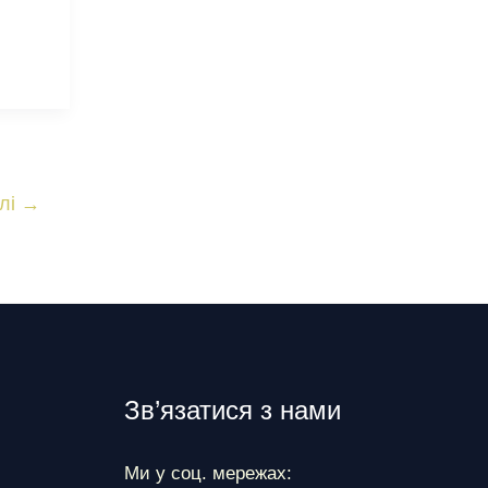
лі
→
Зв’язатися з нами
Ми у соц. мережах: