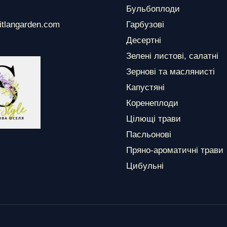
Бульбоплоди
itlangarden.com
Гарбузові
Десертні
Зелені листові, салатні
Зернові та маслянисті
Капустяні
Коренеплоди
Цілющі трави
Пасльонові
Пряно-ароматичні трави
Цибульні