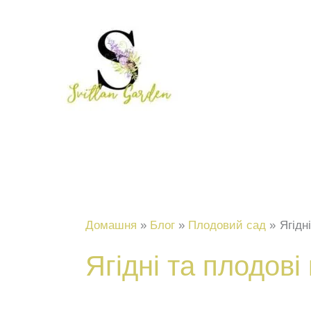
Перейти
до
вмісту
Домашня
Блог
Плодовий сад
Ягідн
Ягідні та плодові