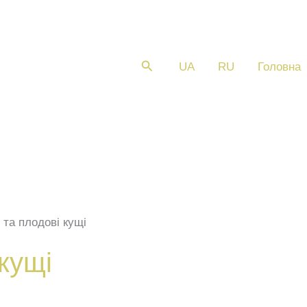
Пошук
UA
RU
Головна
і та плодові кущі
 кущі