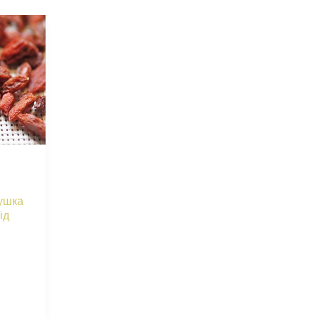
сушка
ід