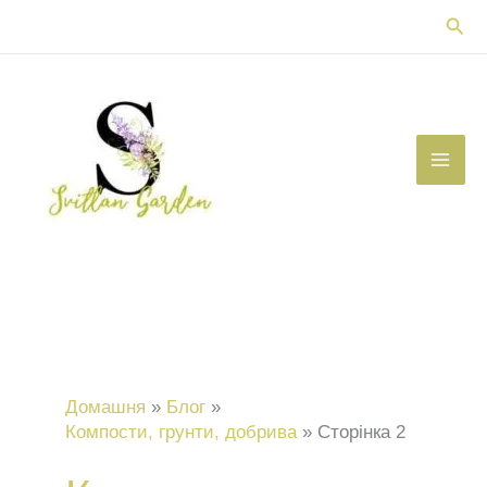
Перейти
Пош
до
вмісту
Домашня
Блог
Компости, грунти, добрива
Сторінка 2