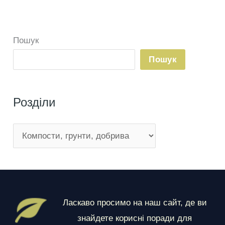
Пошук
Пошук
Розділи
Р
о
з
д
і
Ласкаво просимо на наш сайт, де ви
л
знайдете корисні поради для