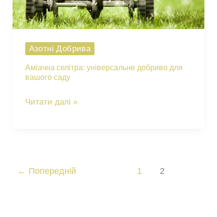
Азотні Добрива
Аміачна селітра: універсальне добриво для
вашого саду
Аміачна
Читати далі »
селітра:
універсальне
добриво
для
←
Попередній
1
2
вашого
саду