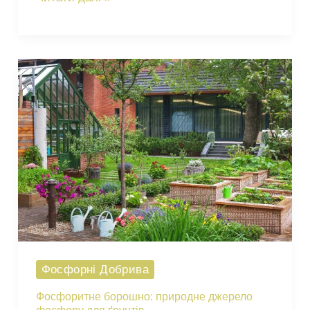
суперфосфат:
високоефективне
фосфорне
добриво
Фосфорні Добрива
Фосфоритне борошно: природне джерело