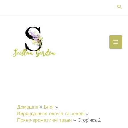
Перейти
Пош
до
вмісту
Домашня
Блог
Вирощування овочів та зелені
Пряно-ароматичні трави
Сторінка 2