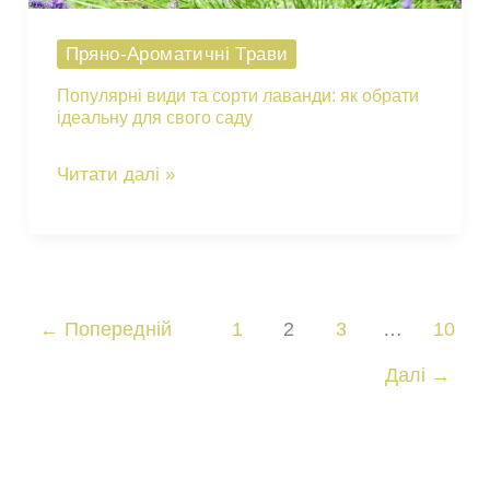
Пряно-Ароматичні Трави
Популярні види та сорти лаванди: як обрати
ідеальну для свого саду
Популярні
Читати далі »
види
та
сорти
лаванди:
←
Попередній
1
2
3
…
10
як
Далі
→
обрати
ідеальну
для
свого