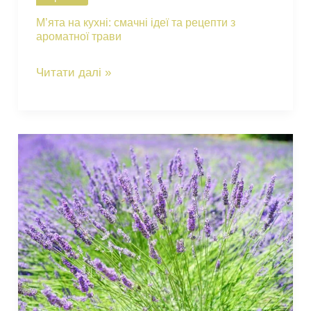
М’ята на кухні: смачні ідеї та рецепти з
ароматної трави
М’ята
Читати далі »
на
кухні:
смачні
ідеї
та
рецепти
з
ароматної
трави