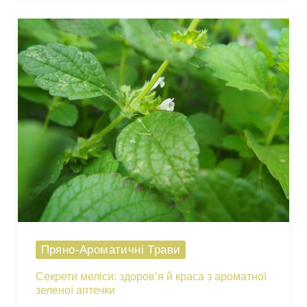
саду:
як
посадити,
виростити
й
зберегти
аромат
на
роки
Пряно-Ароматичні Трави
Секрети меліси: здоров’я й краса з ароматної
зеленої аптечки