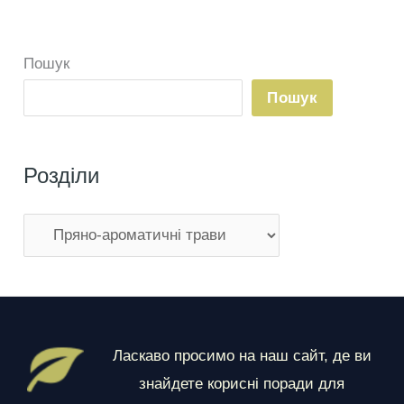
саду
Пошук
Пошук
Розділи
Р
о
з
д
і
Ласкаво просимо на наш сайт, де ви
л
знайдете корисні поради для