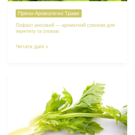
Пряно-Ароматичні Трави
Лофант анісовий — ароматний союзник для
імунітету та спокою
Лофант
Читати далі »
анісовий
—
ароматний
союзник
для
імунітету
та
спокою