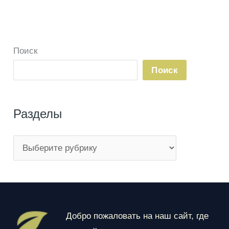
Поиск
Поиск
Разделы
Р
а
з
д
е
Добро пожаловать на наш сайт, где