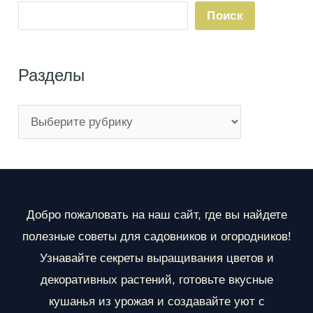
Поиск
Разделы
Р
а
з
д
е
Добро пожаловать на наш сайт, где вы найдете
л
полезные советы для садовников и огородников!
ы
Узнавайте секреты выращивания цветов и
декоративных растений, готовьте вкусные
кушанья из урожая и создавайте уют с