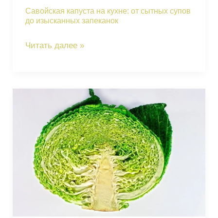
Савойская капуста на кухне: от сытных супов
до изысканных запеканок
Савойская
Читать далее »
капуста
на
кухне:
от
сытных
супов
до
изысканных
запеканок