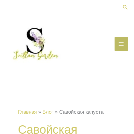
Перейти
Пои
к
содержимому
Главная
Блог
Савойская капуста
Савойская