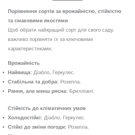
Порівняння сортів за врожайністю, стійкістю
та смаковими якостями
Щоб обрати найкращий сорт для свого саду,
важливо порівняти їх за ключовими
характеристиками.
Врожайність
Найвища:
Діабло, Геркулес.
Стабільна та добра:
Розелла.
Рання, але менш рясна:
Брилліант.
Стійкість до кліматичних умов
Холодостійкі:
Діабло, Геркулес.
Стійкі до зміни погоди:
Розелла.