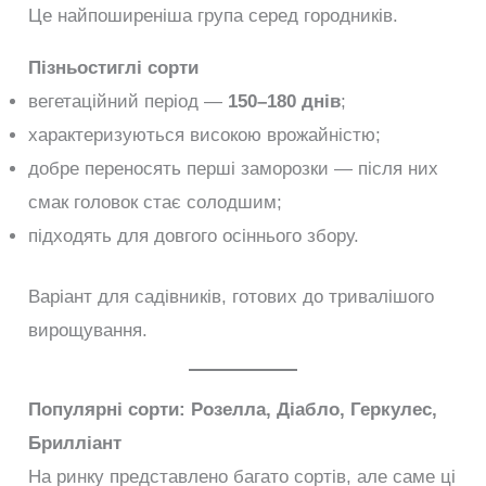
Це найпоширеніша група серед городників.
Пізньостиглі сорти
вегетаційний період —
150–180 днів
;
характеризуються високою врожайністю;
добре переносять перші заморозки — після них
смак головок стає солодшим;
підходять для довгого осіннього збору.
Варіант для садівників, готових до тривалішого
вирощування.
Популярні сорти: Розелла, Діабло, Геркулес,
Брилліант
На ринку представлено багато сортів, але саме ці