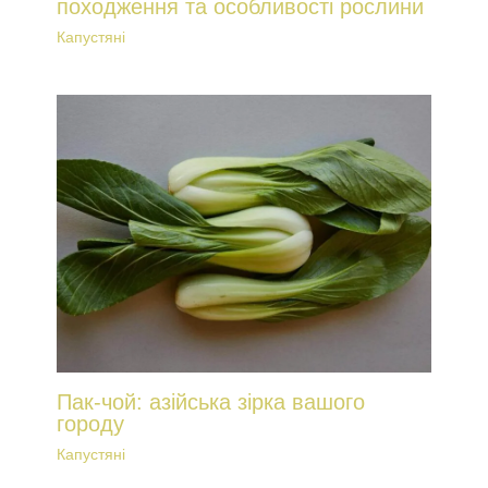
походження та особливості рослини
Капустяні
Пак-чой: азійська зірка вашого
городу
Капустяні