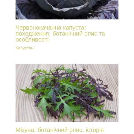
Червонокачанна капуста:
походження, ботанічний опис та
особливості
Капустяні
Мізуна: ботанічний опис, історія