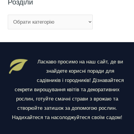
Розділи
Р
о
з
д
і
Ласкаво просимо на наш сайт, де ви
л
знайдете корисні поради для
и
садівників і городників! Дізнавайтеся
секрети вирощування квітів та декоративних
рослин, готуйте смачні страви з врожаю та
створюйте затишок за допомогою рослин.
Надихайтеся та насолоджуйтеся своїм садом!