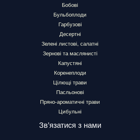
Бобові
Бульбоплоди
Гарбузові
Десертні
Зелені листові, салатні
Зернові та маслянисті
Капустяні
Коренеплоди
Цілющі трави
Пасльонові
Пряно-ароматичні трави
Цибульні
Зв’язатися з нами