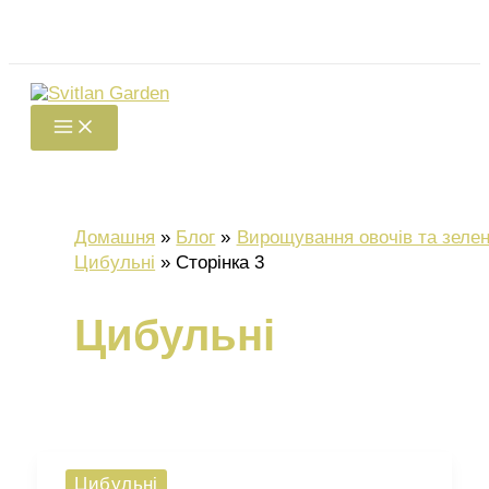
Перейти
Пошук
до
вмісту
Домашня
Блог
Вирощування овочів та зелен
Цибульні
Сторінка 3
Цибульні
Цибульні