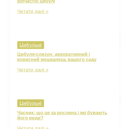
ріпчастої цибулі
сусідства
Покрокове
Читати далі »
керівництво
з
вирощування
ріпчастої
цибулі
Цибульні
Цибуля-слизун: декоративний і
корисний мешканець вашого саду
Цибуля-
Читати далі »
слизун:
декоративний
і
корисний
мешканець
Цибульні
вашого
саду
Часник: що це за рослина і які бувають
його види?
Часник:
Читати далі »