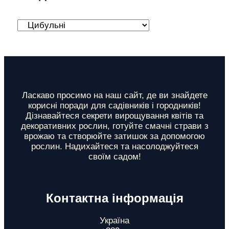
Р
о
з
д
і
Ласкаво просимо на наш сайт, де ви знайдете
корисні поради для садівників і городників!
л
Дізнавайтеся секрети вирощування квітів та
декоративних рослин, готуйте смачні страви з
и
врожаю та створюйте затишок за допомогою
рослин. Надихайтеся та насолоджуйтеся
своїм садом!
Контактна інформація
Україна