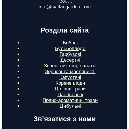
+380…
info@svitlangarden.com
Розділи сайта
Бобові
Бульбоплоди
Гарбузові
Десертні
Зелені листові, салатні
Зернові та маслянисті
Капустяні
Коренеплоди
Цілющі трави
Пасльонові
Пряно-ароматичні трави
Цибульні
Зв’язатися з нами