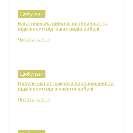
з
багатою
Цибульні
історією
та
Багатоярусна цибуля: особливості та
численними
відмінності від інших видів цибулі
сортами
Багатоярусна
Читати далі »
цибуля:
особливості
та
відмінності
від
Цибульні
інших
видів
Цибуля-шалот: секрети вирощування та
цибулі
відмінності від ріпчастої цибулі
Цибуля-
Читати далі »
шалот:
секрети
вирощування
та
відмінності