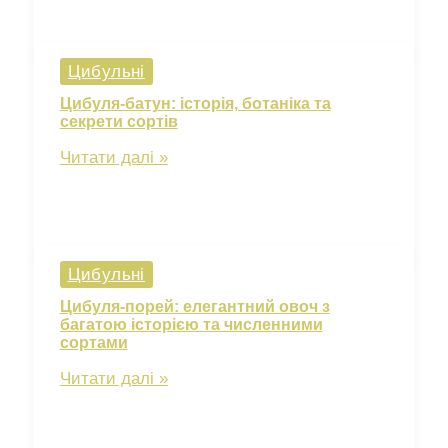
ріпчастої
цибулі
для
Цибульні
вашого
городу
Цибуля-батун: історія, ботаніка та
секрети сортів
Цибуля-
Читати далі »
батун:
історія,
ботаніка
та
секрети
Цибульні
сортів
Цибуля-порей: елегантний овоч з
багатою історією та численними
сортами
Цибуля-
Читати далі »
порей:
елегантний
овоч