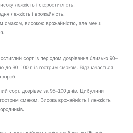
исоку лежкість і скоростиглість.
едня лежкість і врожайність.
им смаком, високою врожайністю, але менш
я.
ьостиглий сорт із періодом дозрівання близько 90–
ю до 80–100 г, із гострим смаком. Відзначається
хвороб.
лий сорт, дозріває за 95–100 днів. Цибулини
з гострим смаком. Висока врожайність і лежкість
ородників.
ид із вегетаційним періодом близько 95 днів.