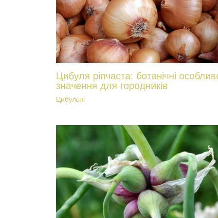
Цибуля ріпчаста: ботанічні особливо
значення для городників
Цибульні