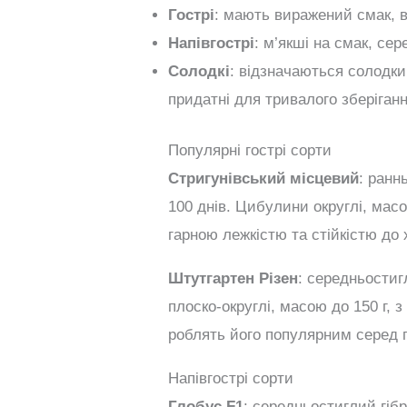
Гострі
: мають виражений смак, в
Напівгострі
: м’якші на смак, сер
Солодкі
: відзначаються солодк
придатні для тривалого зберіганн
Популярні гострі сорти
Стригунівський місцевий
: ранн
100 днів. Цибулини округлі, масо
гарною лежкістю та стійкістю до 
Штутгартен Різен
: середньостиг
плоско-округлі, масою до 150 г, 
роблять його популярним серед г
Напівгострі сорти
Глобус F1
: середньостиглий гібр