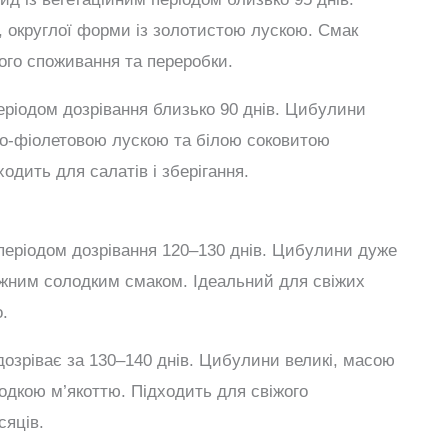
, округлої форми із золотистою лускою. Смак
жого споживання та переробки.
періодом дозрівання близько 90 днів. Цибулини
воно-фіолетовою лускою та білою соковитою
ходить для салатів і зберігання.
 періодом дозрівання 120–130 днів. Цибулини дуже
 ніжним солодким смаком. Ідеальний для свіжих
о.
 дозріває за 130–140 днів. Цибулини великі, масою
лодкою м’якоттю. Підходить для свіжого
сяців.