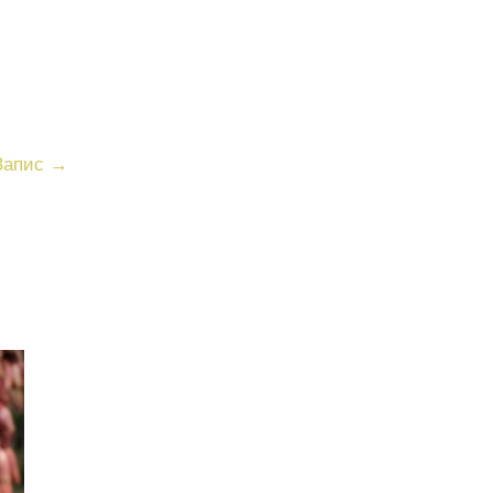
Запис
→