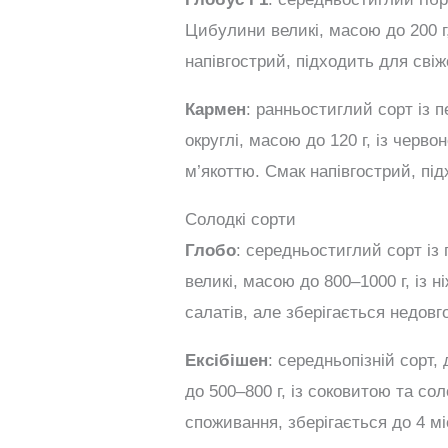
Цибулини великі, масою до 200 г
напівгострий, підходить для сві
Кармен
: ранньостиглий сорт із 
округлі, масою до 120 г, із чер
м’якоттю. Смак напівгострий, під
Солодкі сорти
Глобо
: середньостиглий сорт із
великі, масою до 800–1000 г, із
салатів, але зберігається недовг
Ексібішен
: середньопізній сорт,
до 500–800 г, із соковитою та со
споживання, зберігається до 4 мі