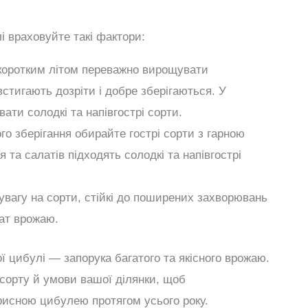
і враховуйте такі фактори:
із коротким літом переважно вирощувати
 встигають дозріти і добре зберігаються. У
ати солодкі та напівгострі сорти.
го зберігання обирайте гострі сорти з гарною
 та салатів підходять солодкі та напівгострі
 увагу на сорти, стійкі до поширених захворювань
ат врожаю.
ої цибулі — запорука багатого та якісного врожаю.
сорту й умови вашої ділянки, щоб
исною цибулею протягом усього року.