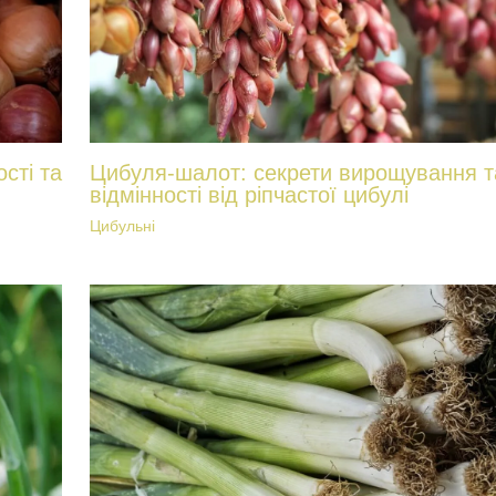
сті та
Цибуля-шалот: секрети вирощування т
відмінності від ріпчастої цибулі
Цибульні