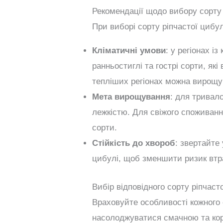
Рекомендації щодо вибору сорту
При виборі сорту ріпчастої цибул
Кліматичні умови
: у регіонах 
ранньостиглі та гострі сорти, які
тепліших регіонах можна вирощув
Мета вирощування
: для тривало
лежкістю. Для свіжого споживання
сорти.
Стійкість до хвороб
: звертайте
цибулі, щоб зменшити ризик втр
Вибір відповідного сорту ріпчаст
Враховуйте особливості кожного 
насолоджуватися смачною та кор