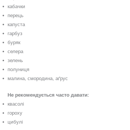
кабачки
перець
капуста
гарбуз
буряк
селера
зелень
полуниця
малина, смородина, аґрус
Не рекомендується часто давати:
квасолі
гороху
цибулі