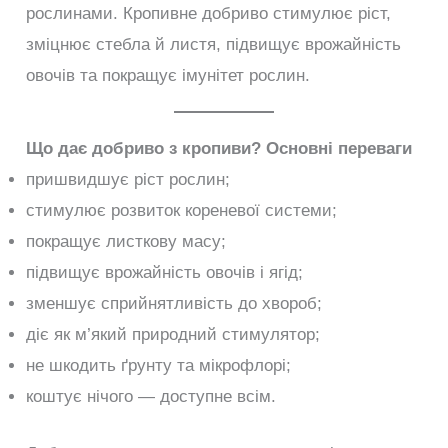
рослинами. Кропивне добриво стимулює ріст,
зміцнює стебла й листя, підвищує врожайність
овочів та покращує імунітет рослин.
Що дає добриво з кропиви? Основні переваги
пришвидшує ріст рослин;
стимулює розвиток кореневої системи;
покращує листкову масу;
підвищує врожайність овочів і ягід;
зменшує сприйнятливість до хвороб;
діє як м’який природний стимулятор;
не шкодить ґрунту та мікрофлорі;
коштує нічого — доступне всім.