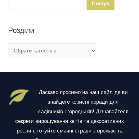
Пошук
Розділи
Р
о
з
д
і
Ласкаво просимо на наш сайт, де ви
л
знайдете корисні поради для
и
садівників і городників! Дізнавайтеся
секрети вирощування квітів та декоративних
рослин, готуйте смачні страви з врожаю та