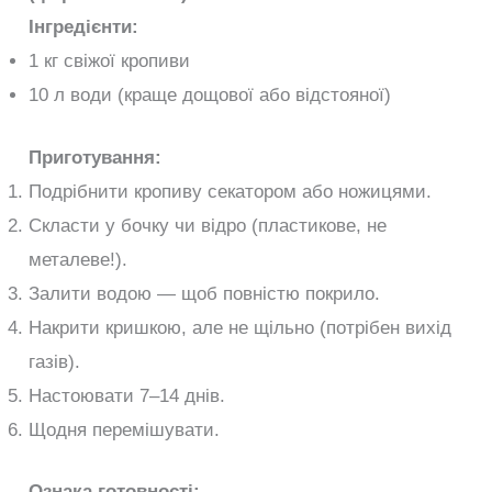
Інгредієнти:
1 кг свіжої кропиви
10 л води (краще дощової або відстояної)
Приготування:
Подрібнити кропиву секатором або ножицями.
Скласти у бочку чи відро (пластикове, не
металеве!).
Залити водою — щоб повністю покрило.
Накрити кришкою, але не щільно (потрібен вихід
газів).
Настоювати 7–14 днів.
Щодня перемішувати.
Ознака готовності: