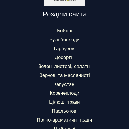
Розділи сайта
Бобові
Бульбоплоди
Гарбузові
Десертні
Зелені листові, салатні
Зернові та маслянисті
Капустяні
Коренеплоди
Цілющі трави
Пасльонові
Пряно-ароматичні трави
Цибульні