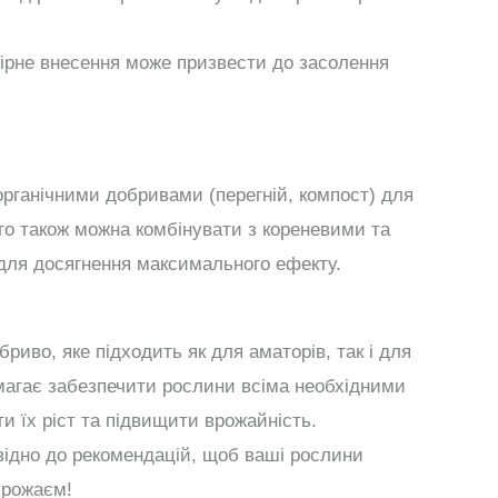
рне внесення може призвести до засолення
рганічними добривами (перегній, компост) для
го також можна комбінувати з кореневими та
для досягнення максимального ефекту.
риво, яке підходить як для аматорів, так і для
омагає забезпечити рослини всіма необхідними
 їх ріст та підвищити врожайність.
відно до рекомендацій, щоб ваші рослини
урожаєм!