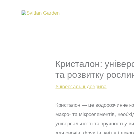
Перейти
до
вмісту
Кристалон: універ
та розвитку росли
Універсальні добрива
Кристалон — це водорозчинне ко
макро- та мікроелементів, необх
універсальності та зручності у 
для овочів, фруктів, квітів і деко