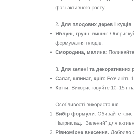
фазі активного росту.
2.
Для плодових дерев і кущів
Яблуні, груші, вишні:
Обприскуйт
формування плодів.
Смородина, малина:
Поливайте 
3.
Для зелені та декоративних 
Салат, шпинат, кріп:
Розчиніть 1
Квіти:
Використовуйте 10–15 г на
Особливості використання
Вибір формули.
Обирайте крист
Наприклад, “Зелений” для активно
Рівномірне внесення.
Добриво с