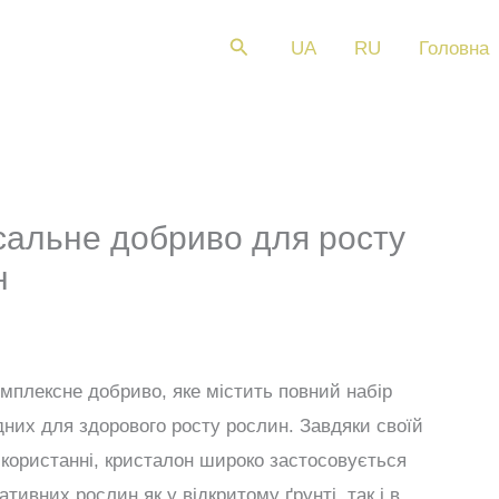
Пошук
UA
RU
Головна
сальне добриво для росту
н
мплексне добриво, яке містить повний набір
ідних для здорового росту рослин. Завдяки своїй
використанні, кристалон широко застосовується
ративних рослин як у відкритому ґрунті, так і в