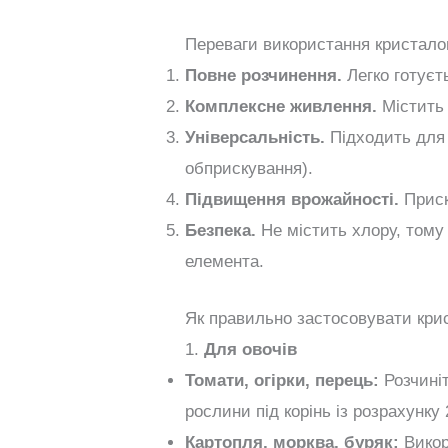
Переваги використання кристало
Повне розчинення.
Легко готуєт
Комплексне живлення.
Містить 
Універсальність.
Підходить для 
обприскування).
Підвищення врожайності.
Приск
Безпека.
Не містить хлору, тому
елемента.
Як правильно застосовувати кри
1.
Для овочів
Томати, огірки, перець:
Розчиніт
рослини під корінь із розрахунку
Картопля, морква, буряк:
Викор