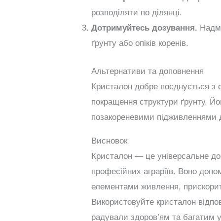
розподіляти по ділянці.
Дотримуйтесь дозування.
Надмі
ґрунту або опіків коренів.
Альтернативи та доповнення
Кристалон добре поєднується з о
покращення структури ґрунту. Йо
позакореневими підживленнями 
Висновок
Кристалон — це універсальне доб
професійних аграріїв. Воно доп
елементами живлення, прискорити
Використовуйте кристалон відпо
радували здоров’ям та багатим 