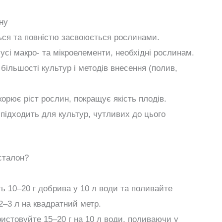
ну
ься та повністю засвоюється рослинами.
усі макро- та мікроелементи, необхідні рослинам.
більшості культур і методів внесення (полив,
орює ріст рослин, покращує якість плодів.
 підходить для культур, чутливих до цього
сталон?
ь 10–20 г добрива у 10 л води та поливайте
 2–3 л на квадратний метр.
истовуйте 15–20 г на 10 л води, поливаючи у