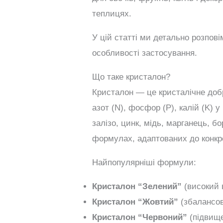
теплицях.
У цій статті ми детально розпові
особливості застосування.
Що таке кристалон?
Кристалон — це кристалічне добр
азот (N), фосфор (P), калій (K) у
залізо, цинк, мідь, марганець, б
формулах, адаптованих до конкре
Найпопулярніші формули:
Кристалон “Зелений”
(високий в
Кристалон “Жовтий”
(збалансов
Кристалон “Червоний”
(підвище