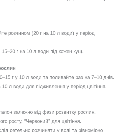
е розчином (20 г на 10 л води) у період
15–20 г на 10 л води під кожен кущ.
рослин
0–15 г у 10 л води та поливайте раз на 7–10 днів.
 10 л води для підживлення у період цвітіння.
алон залежно від фази розвитку рослин.
го росту, “Червоний” для цвітіння.
лід ретельно розчиняти у воді та рівномірно