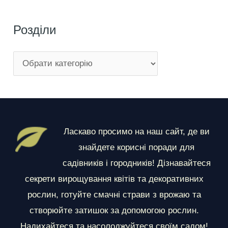
Розділи
Р
о
з
д
і
Ласкаво просимо на наш сайт, де ви
л
знайдете корисні поради для
и
садівників і городників! Дізнавайтеся
секрети вирощування квітів та декоративних
рослин, готуйте смачні страви з врожаю та
створюйте затишок за допомогою рослин.
Надихайтеся та насолоджуйтеся своїм садом!