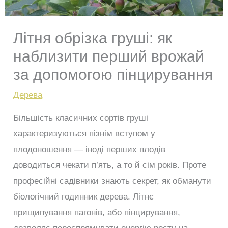
Літня обрізка груші: як
наблизити перший врожай
за допомогою пінцирування
Дерева
Більшість класичних сортів груші
характеризуються пізнім вступом у
плодоношення — іноді перших плодів
доводиться чекати п’ять, а то й сім років. Проте
професійні садівники знають секрет, як обманути
біологічний годинник дерева. Літнє
прищипування пагонів, або пінцирування,