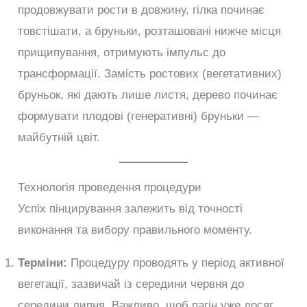
продовжувати рости в довжину, гілка починає
товстішати, а бруньки, розташовані нижче місця
прищипування, отримують імпульс до
трансформації. Замість ростових (вегетативних)
бруньок, які дають лише листя, дерево починає
формувати плодові (генеративні) бруньки —
майбутній цвіт.
Технологія проведення процедури
Успіх пінцирування залежить від точності
виконання та вибору правильного моменту.
Терміни:
Процедуру проводять у період активної
вегетації, зазвичай із середини червня до
середини липня. Важливо, щоб пагін уже досяг