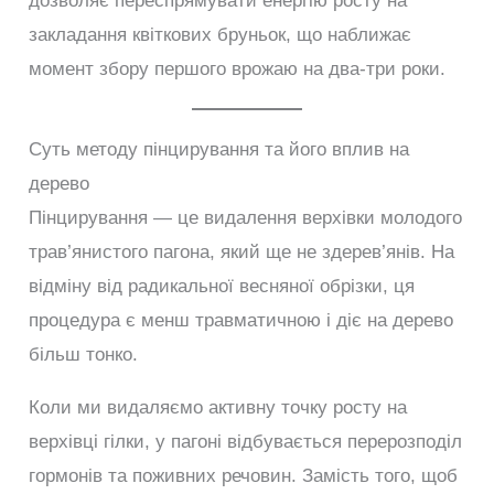
дозволяє переспрямувати енергію росту на
закладання квіткових бруньок, що наближає
момент збору першого врожаю на два-три роки.
Суть методу пінцирування та його вплив на
дерево
Пінцирування — це видалення верхівки молодого
трав’янистого пагона, який ще не здерев’янів. На
відміну від радикальної весняної обрізки, ця
процедура є менш травматичною і діє на дерево
більш тонко.
Коли ми видаляємо активну точку росту на
верхівці гілки, у пагоні відбувається перерозподіл
гормонів та поживних речовин. Замість того, щоб