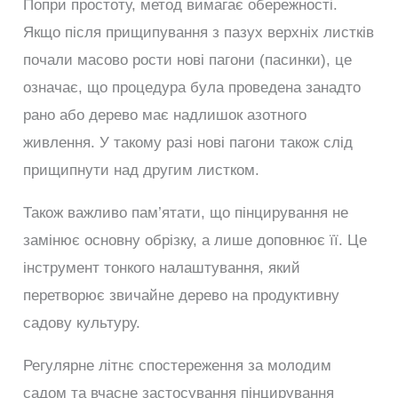
Попри простоту, метод вимагає обережності.
Якщо після прищипування з пазух верхніх листків
почали масово рости нові пагони (пасинки), це
означає, що процедура була проведена занадто
рано або дерево має надлишок азотного
живлення. У такому разі нові пагони також слід
прищипнути над другим листком.
Також важливо пам’ятати, що пінцирування не
замінює основну обрізку, а лише доповнює її. Це
інструмент тонкого налаштування, який
перетворює звичайне дерево на продуктивну
садову культуру.
Регулярне літнє спостереження за молодим
садом та вчасне застосування пінцирування