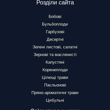
Розділи сайта
Бобові
Бульбоплоди
Гарбузові
Десертні
Зелені листові, салатні
Зернові та маслянисті
Капустяні
Коренеплоди
Цілющі трави
Пасльонові
Пряно-ароматичні трави
Цибульні