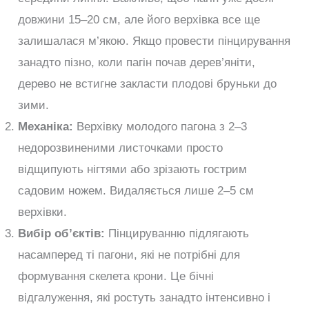
довжини 15–20 см, але його верхівка все ще
залишалася м’якою. Якщо провести пінцирування
занадто пізно, коли пагін почав дерев’яніти,
дерево не встигне закласти плодові бруньки до
зими.
Механіка:
Верхівку молодого пагона з 2–3
недорозвиненими листочками просто
відщипують нігтями або зрізають гострим
садовим ножем. Видаляється лише 2–5 см
верхівки.
Вибір об’єктів:
Пінцируванню підлягають
насамперед ті пагони, які не потрібні для
формування скелета крони. Це бічні
відгалуження, які ростуть занадто інтенсивно і