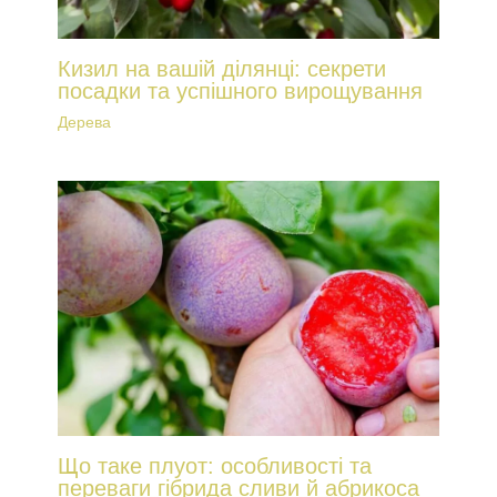
Кизил на вашій ділянці: секрети
посадки та успішного вирощування
Дерева
Що таке плуот: особливості та
переваги гібрида сливи й абрикоса