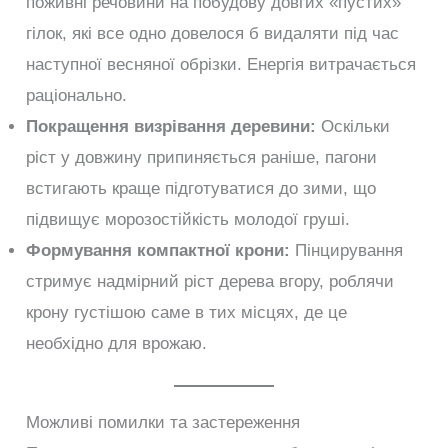
поживні речовини на побудову довгих «пустих»
гілок, які все одно довелося б видаляти під час
наступної весняної обрізки. Енергія витрачається
раціонально.
Покращення визрівання деревини:
Оскільки
ріст у довжину припиняється раніше, пагони
встигають краще підготуватися до зими, що
підвищує морозостійкість молодої груші.
Формування компактної крони:
Пінцирування
стримує надмірний ріст дерева вгору, роблячи
крону густішою саме в тих місцях, де це
необхідно для врожаю.
Можливі помилки та застереження