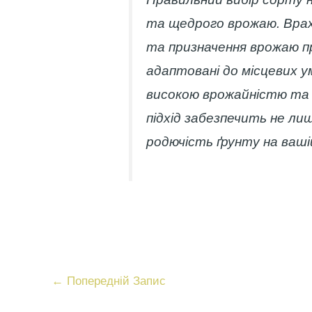
та щедрого врожаю. Врах
та призначення врожаю п
адаптовані до місцевих ум
високою врожайністю та
підхід забезпечить не ли
родючість ґрунту на вашій
←
Попередній Запис