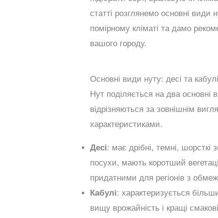
статті розглянемо основні види 
помірному кліматі та дамо реком
вашого городу.
Основні види нуту: десі та кабул
Нут поділяється на два основні
відрізняються за зовнішнім виг
характеристиками.
Десі
: має дрібні, темні, шорсткі
посухи, мають коротший вегетаці
придатними для регіонів з обме
Кабулі
: характеризується більш
вищу врожайність і кращі смаков