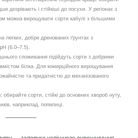
ше дозрівають і стійкіші до посухи. У регіонах з
ом можна вирощувати сорти кабулі з більшими
на легких, добре дренованих ґрунтах з
H (6.0–7.5).
ашнього споживання підійдуть сорти з добрими
вмістом білка. Для комерційного вирощування
ожайністю та придатністю до механізованого
в
: обирайте сорти, стійкі до основних хвороб нуту,
ників, наприклад, попелиці.
нуту — запорука успішного вирощування