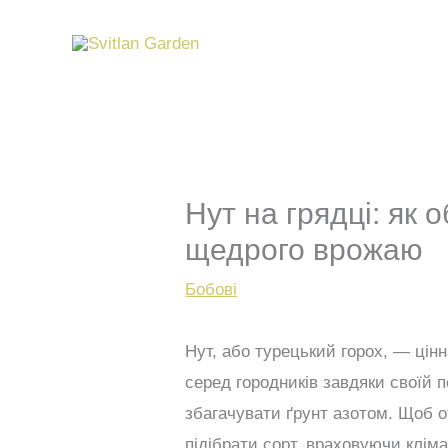
Перейти
до
вмісту
Нут на грядці: як
щедрого врожаю
Бобові
Нут, або турецький горох, — цін
серед городників завдяки своїй п
збагачувати ґрунт азотом. Щоб 
підібрати сорт, враховуючи кліма