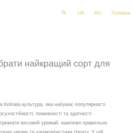
Пошук
UA
RU
Головна
 обрати найкращий сорт для
на бобова культура, яка набуває популярності
осухостійкості, поживності та здатності
отримати високий урожай, важливо правильно
тичні умови та характеристики ґрунту. У цій