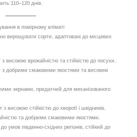
ить 110–120 днів.
вання в помірному кліматі
ано вирощувати сорти, адаптовані до місцевих
з високою врожайністю та стійкістю до посухи.
 з добрими смаковими якостями та високим
лими зернами, придатний для механізованого
з високою стійкістю до хвороб і шкідників.
йністю та добрими смаковими якостями.
о умов південно-східних регіонів, стійкий до