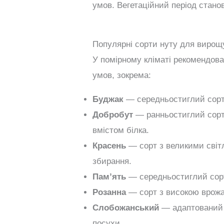
умов. Вегетаційний період станов
Популярні сорти нуту для вирощу
У помірному кліматі рекомендов
умов, зокрема:
Буджак
— середньостиглий сорт 
Добробут
— ранньостиглий сорт
вмістом білка.
Красень
— сорт з великими світ
збирання.
Пам’ять
— середньостиглий сорт 
Розанна
— сорт з високою врожа
Слобожанський
— адаптований д
посухи.