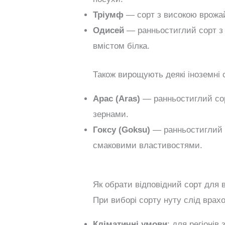
Тріумф
— сорт з високою врожай
Одисей
— ранньостиглий сорт з
вмістом білка.
Також вирощують деякі іноземні с
Арас (Aras)
— ранньостиглий сор
зернами.
Гоксу (Goksu)
— ранньостиглий 
смаковими властивостями.
Як обрати відповідний сорт для 
При виборі сорту нуту слід врах
Кліматичні умови
: для регіоні