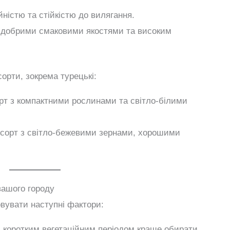
ністю та стійкістю до вилягання.
 добрими смаковими якостями та високим
орти, зокрема турецькі:
т з компактними рослинами та світло-білими
сорт з світло-бежевими зернами, хорошими
вашого городу
овувати наступні фактори:
в з коротким вегетаційним періодом краще обирати