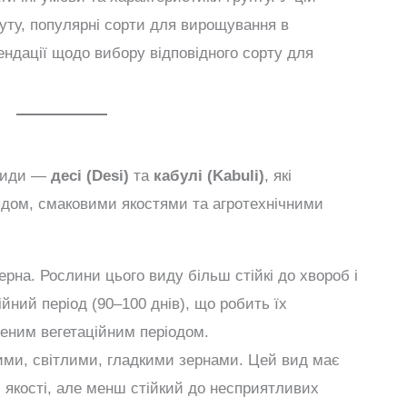
нуту, популярні сорти для вирощування в
ендації щодо вибору відповідного сорту для
і
 види —
десі (Desi)
та
кабулі (Kabuli)
, які
лядом, смаковими якостями та агротехнічними
 зерна. Рослини цього виду більш стійкі до хвороб і
йний період (90–100 днів), що робить їх
женим вегетаційним періодом.
ими, світлими, гладкими зернами. Цей вид має
і якості, але менш стійкий до несприятливих