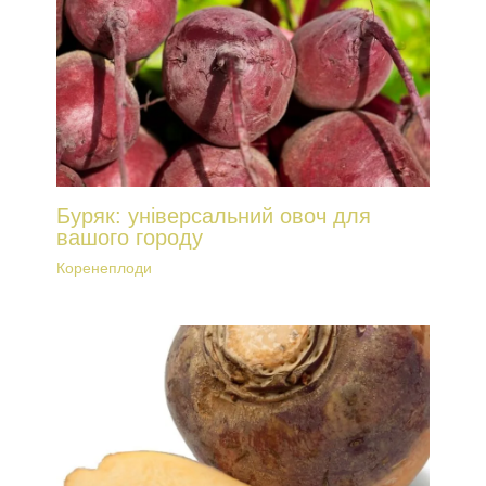
Буряк: універсальний овоч для
вашого городу
Коренеплоди