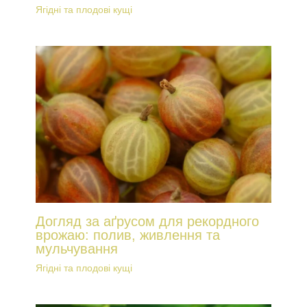
Ягідні та плодові кущі
Догляд за аґрусом для рекордного
врожаю: полив, живлення та
мульчування
Ягідні та плодові кущі