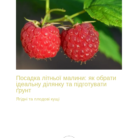
Посадка літньої малини: як обрати
ідеальну ділянку та підготувати
ґрунт
Ягідні та плодові кущі