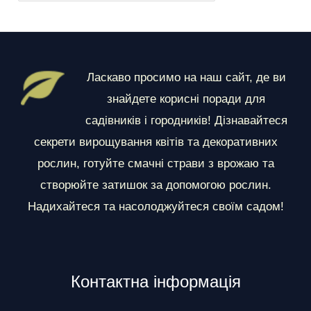
о
з
д
і
Ласкаво просимо на наш сайт, де ви
л
знайдете корисні поради для
и
садівників і городників! Дізнавайтеся
секрети вирощування квітів та декоративних
рослин, готуйте смачні страви з врожаю та
створюйте затишок за допомогою рослин.
Надихайтеся та насолоджуйтеся своїм садом!
Контактна інформація