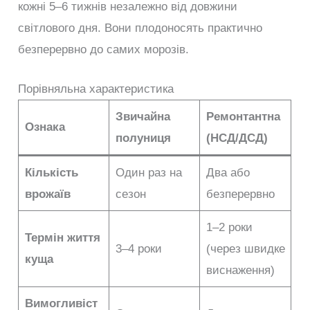
кожні 5–6 тижнів незалежно від довжини
світлового дня. Вони плодоносять практично
безперервно до самих морозів.
Порівняльна характеристика
Звичайна
Ремонтантна
Ознака
полуниця
(НСД/ДСД)
Кількість
Один раз на
Два або
врожаїв
сезон
безперервно
1–2 роки
Термін життя
3–4 роки
(через швидке
куща
виснаження)
Вимогливіст