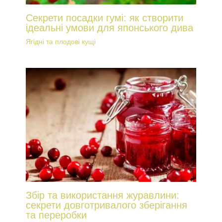
Секрети посадки гумі: як створити
ідеальні умови для японського дива
Ягідні та плодові кущі
Збір та використання журавлини:
секрети довготривалого зберігання
та переробки