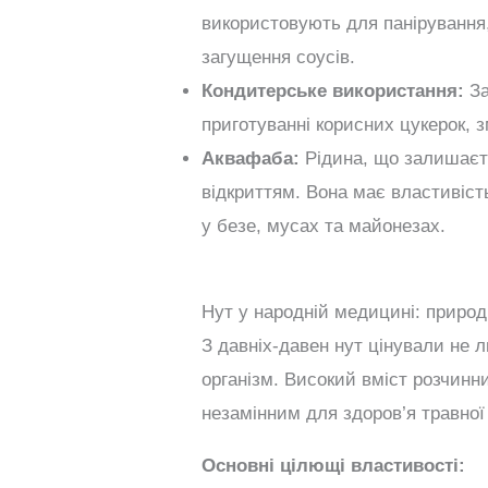
використовують для панірування
загущення соусів.
Кондитерське використання:
За
приготуванні корисних цукерок, 
Аквафаба:
Рідина, що залишаєть
відкриттям. Вона має властивіст
у безе, мусах та майонезах.
Нут у народній медицині: природ
З давніх-давен нут цінували не 
організм. Високий вміст розчинн
незамінним для здоров’я травної
Основні цілющі властивості: