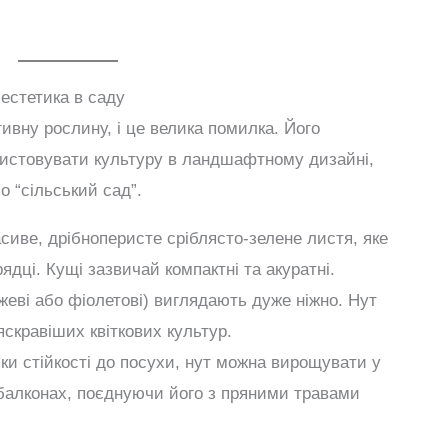
естетика в саду
тивну рослину, і це велика помилка. Його
ристовувати культуру в ландшафтному дизайні,
о “сільський сад”.
сиве, дрібноперисте сріблясто-зелене листя, яке
ядці. Кущі зазвичай компактні та акуратні.
ожеві або фіолетові) виглядають дуже ніжно. Нут
скравіших квіткових культур.
ки стійкості до посухи, нут можна вирощувати у
 балконах, поєднуючи його з пряними травами