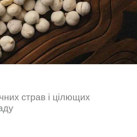
ачних страв і цілющих
аду