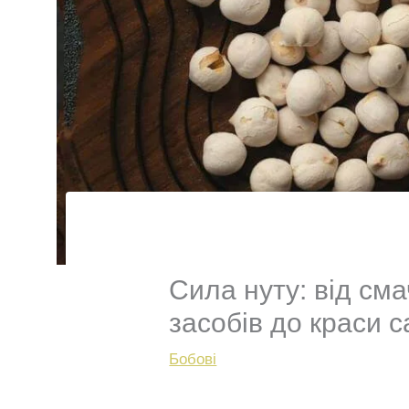
Сила нуту: від см
засобів до краси с
Бобові