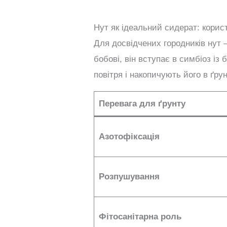
Нут як ідеальний сидерат: корис
Для досвідчених городників нут 
бобові, він вступає в симбіоз із
повітря і накопичують його в ґрун
Перевага для ґрунту
Азотофіксація
Розпушування
Фітосанітарна роль