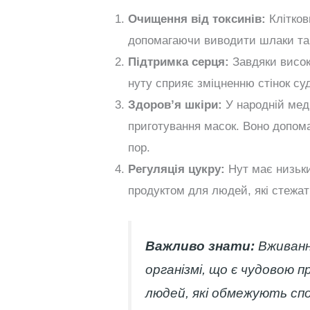
Очищення від токсинів:
Клітков
допомагаючи виводити шлаки та 
Підтримка серця:
Завдяки висок
нуту сприяє зміцненню стінок суд
Здоров’я шкіри:
У народній мед
приготування масок. Воно допома
пор.
Регуляція цукру:
Нут має низьки
продуктом для людей, які стежать
Важливо знати:
Вживання
організмі, що є чудовою 
людей, які обмежують спо