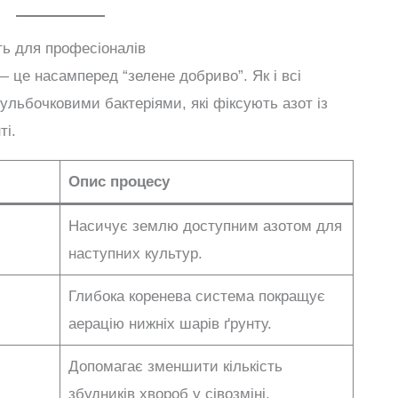
ть для професіоналів
— це насамперед “зелене добриво”. Як і всі
 бульбочковими бактеріями, які фіксують азот із
ті.
Опис процесу
Насичує землю доступним азотом для
наступних культур.
Глибока коренева система покращує
аерацію нижніх шарів ґрунту.
Допомагає зменшити кількість
збудників хвороб у сівозміні.