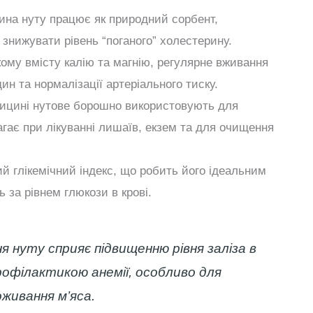
ина нуту працює як природний сорбент,
знижувати рівень “поганого” холестерину.
ому вмісту калію та магнію, регулярне вживання
ин та нормалізації артеріального тиску.
ицині нутове борошно використовують для
гає при лікуванні лишаїв, екзем та для очищення
й глікемічний індекс, що робить його ідеальним
 за рівнем глюкози в крові.
 нуту сприяє підвищенню рівня заліза в
профілактикою анемії, особливо для
живання м’яса.