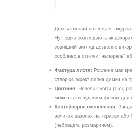
Декоративний потенціал: ажурна 
Нут рідко розглядають як декора
зовнішній вигляд дозволяє вико
особливо в стилях “натюрель” аб
Фактура листя:
Рослина має кра
створює ефект легкої димки на гр
Цвітіння:
Невеликі квіти (білі, р
може стати чудовим фоном для я
Контейнерне озеленення:
Завдя
великих вазонах на терасах або
(чебрецем, розмарином).