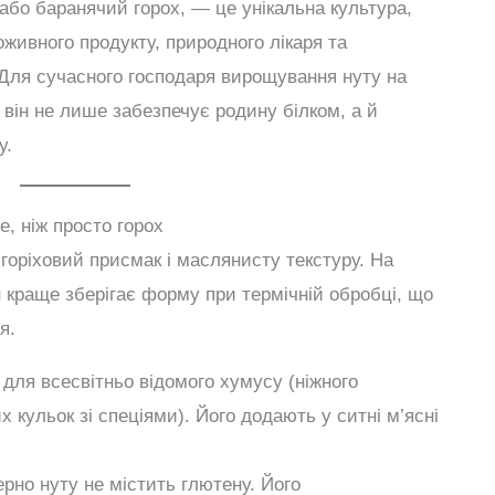
 або баранячий горох, — це унікальна культура,
оживного продукту, природного лікаря та
 Для сучасного господаря вирощування нуту на
 він не лише забезпечує родину білком, а й
у.
е, ніж просто горох
 горіховий присмак і маслянисту текстуру. На
ін краще зберігає форму при термічній обробці, що
я.
для всесвітньо відомого хумусу (ніжного
кульок зі спеціями). Його додають у ситні м’ясні
рно нуту не містить глютену. Його