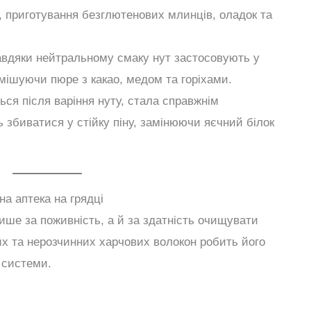
, приготування безглютенових млинців, оладок та
вдяки нейтральному смаку нут застосовують у
змішуючи пюре з какао, медом та горіхами.
ся після варіння нуту, стала справжнім
ь збиватися у стійку піну, замінюючи яєчний білок
на аптека на грядці
лише за поживність, а й за здатність очищувати
их та нерозчинних харчових волокон робить його
 системи.