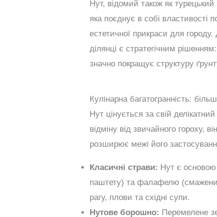
Нут, відомий також як турецький
яка поєднує в собі властивості п
естетичної прикраси для городу.
ділянці є стратегічним рішенням:
значно покращує структуру ґрунт
Кулінарна багатогранність: більш
Нут цінується за свій делікатний
відміну від звичайного гороху, в
розширює межі його застосуванн
Класичні страви:
Нут є основою 
паштету) та фалафелю (смажених 
рагу, плови та східні супи.
Нутове борошно:
Перемелене зе