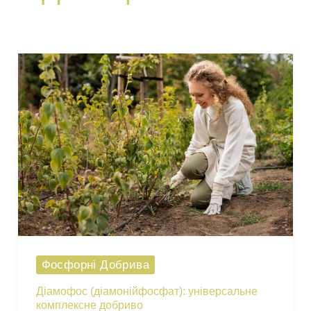
Фосфорні Добрива
Діамофос (діамонійфосфат): універсальне
комплексне добриво