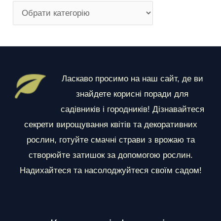
Р
о
з
д
і
Ласкаво просимо на наш сайт, де ви
л
знайдете корисні поради для
и
садівників і городників! Дізнавайтеся
секрети вирощування квітів та декоративних
рослин, готуйте смачні страви з врожаю та
створюйте затишок за допомогою рослин.
Надихайтеся та насолоджуйтеся своїм садом!