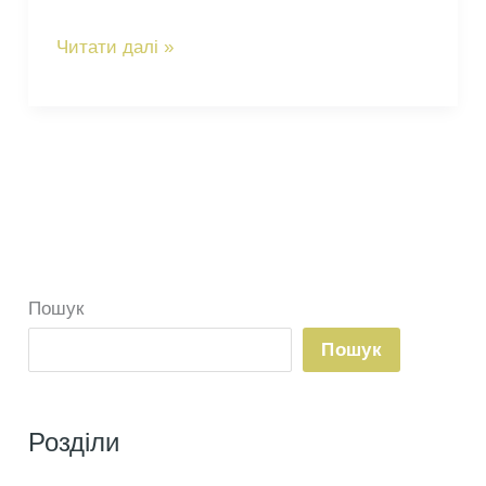
Діамофос
Читати далі »
(діамонійфосфат):
універсальне
комплексне
добриво
Пошук
Пошук
Розділи