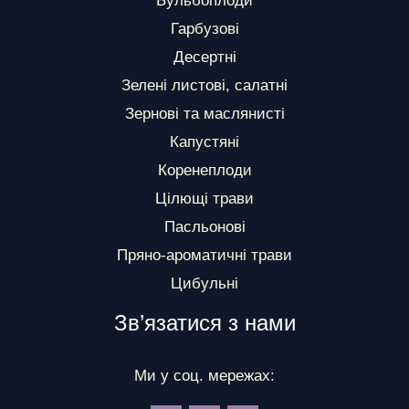
Бульбоплоди
Гарбузові
Десертні
Зелені листові, салатні
Зернові та маслянисті
Капустяні
Коренеплоди
Цілющі трави
Пасльонові
Пряно-ароматичні трави
Цибульні
Зв’язатися з нами
Ми у соц. мережах: