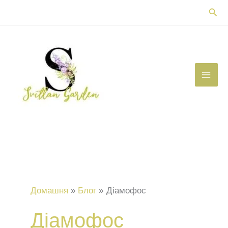
Перейти
Пош
до
вмісту
Домашня
Блог
Діамофос
Діамофос