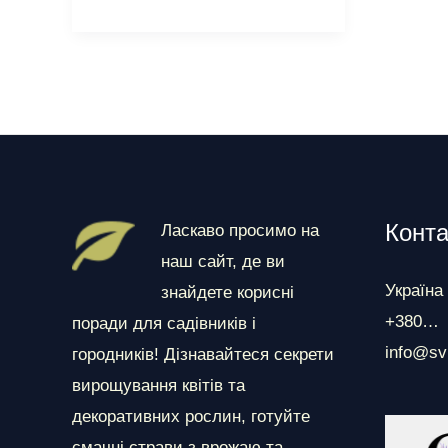
яскраві
суцвіття
та
рай
для
метеликів
на
вашому
Конта
Ласкаво просимо на
балконі
наш сайт, де ви
Україна
знайдете корисні
+380…
поради для садівників і
info@sv
городників! Дізнавайтеся секрети
вирощування квітів та
декоративних рослин, готуйте
смачні страви з врожаю та