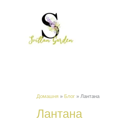
Перейти
до
вмісту
Домашня
Блог
Лантана
Лантана