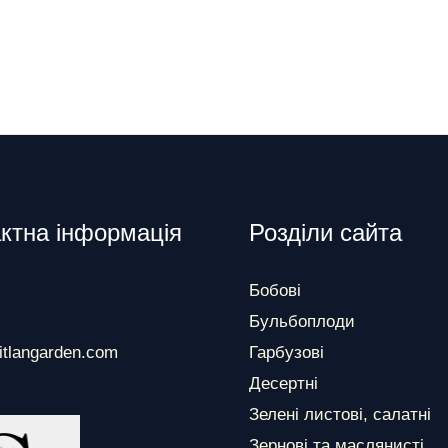
ктна інформація
Розділи сайта
Бобові
Бульбоплоди
itlangarden.com
Гарбузові
Десертні
Зелені листові, салатні
Зернові та маслянисті