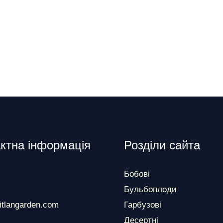
ктна інформація
Розділи сайта
Бобові
Бульбоплоди
itlangarden.com
Гарбузові
Десертні