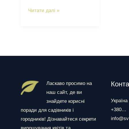
Рута
Читати далі »
пахуча:
історія,
види
та
ботанічні
особливості
дивовижної
рослини
Конта
Ласкаво просимо на
наш сайт, де ви
Україна
знайдете корисні
+380…
поради для садівників і
info@sv
городників! Дізнавайтеся секрети
вирощування квітів та