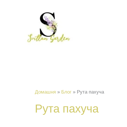
Перейти
до
вмісту
Домашня
Блог
Рута пахуча
Рута пахуча