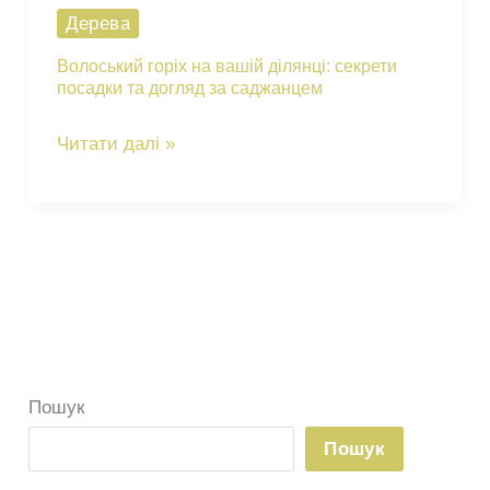
Дерева
Волоський горіх на вашій ділянці: секрети
посадки та догляд за саджанцем
Волоський
Читати далі »
горіх
на
вашій
ділянці:
секрети
посадки
та
Пошук
догляд
за
Пошук
саджанцем