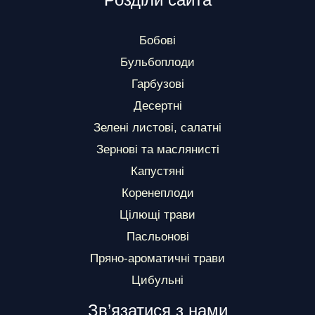
Бобові
Бульбоплоди
Гарбузові
Десертні
Зелені листові, салатні
Зернові та маслянисті
Капустяні
Коренеплоди
Цілющі трави
Пасльонові
Пряно-ароматичні трави
Цибульні
Зв’язатися з нами