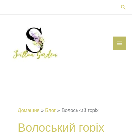
Перейти
Пош
до
вмісту
Домашня
Блог
Волоський горіх
Волоський горіх