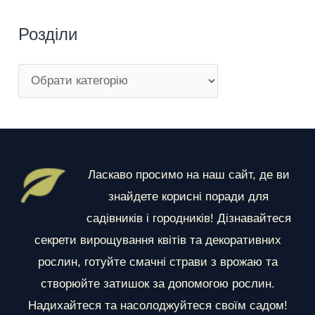
Розділи
Р
о
з
д
і
Ласкаво просимо на наш сайт, де ви
л
знайдете корисні поради для
и
садівників і городників! Дізнавайтеся
секрети вирощування квітів та декоративних
рослин, готуйте смачні страви з врожаю та
створюйте затишок за допомогою рослин.
Надихайтеся та насолоджуйтеся своїм садом!