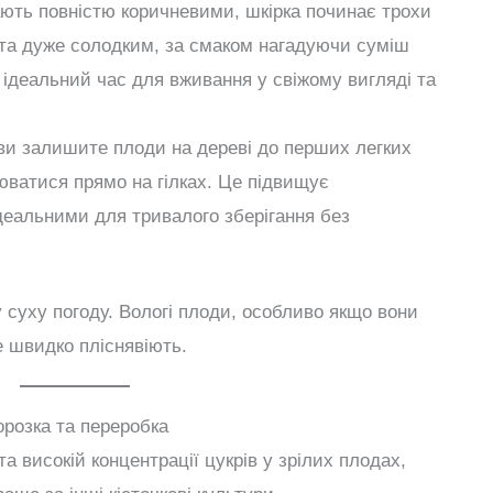
ють повністю коричневими, шкірка починає трохи
 та дуже солодким, за смаком нагадуючи суміш
е ідеальний час для вживання у свіжому вигляді та
и залишите плоди на дереві до перших легких
люватися прямо на гілках. Це підвищує
ідеальними для тривалого зберігання без
 суху погоду. Вологі плоди, особливо якщо вони
е швидко пліснявіють.
орозка та переробка
а високій концентрації цукрів у зрілих плодах,