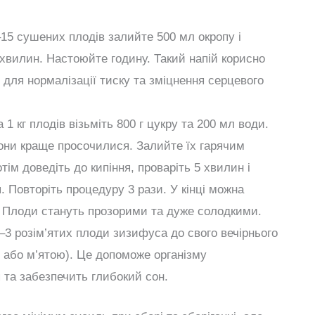
15 сушених плодів залийте 500 мл окропу і
 хвилин. Настоюйте годину. Такий напій корисно
ь для нормалізації тиску та зміцнення серцевого
 1 кг плодів візьміть 800 г цукру та 200 мл води.
вони краще просочилися. Залийте їх гарячим
тім доведіть до кипіння, проваріть 5 хвилин і
 Повторіть процедуру 3 рази. У кінці можна
. Плоди стануть прозорими та дуже солодкими.
3 розім’ятих плоди зизифуса до свого вечірнього
 або м’ятою). Це допоможе організму
 та забезпечить глибокий сон.