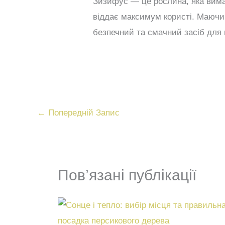
Зизифус — це рослина, яка вимаг
віддає максимум користі. Маючи
безпечний та смачний засіб для 
←
Попередній Запис
Пов’язані публікації