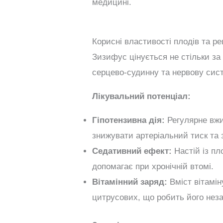
медицині.
Корисні властивості плодів та р
Зизифус цінується не стільки за 
серцево-судинну та нервову сис
Лікувальний потенціал:
Гіпотензивна дія:
Регулярне вжи
знижувати артеріальний тиск та з
Седативний ефект:
Настій із пл
допомагає при хронічній втомі.
Вітамінний заряд:
Вміст вітамін
цитрусових, що робить його неза