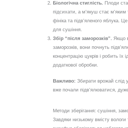
Біологічна стиглість.
Плоди ста
підсихати, а м’якуш стає м’яким
фініка та підв’яленого яблука. Ц
для сушіння.
Збір “після заморозків”.
Якщо в
заморозків, вони почнуть підв’я
концентрацію цукрів і робить їх 
додаткової обробки.
Важливо:
Збирати врожай слід у
вже почали підв’ялюватися, дуж
Методи зберігання: сушіння, зам
Завдяки низькому вмісту вологи т