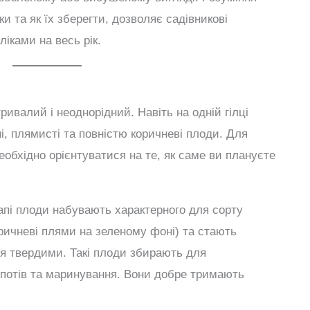
ки та як їх зберегти, дозволяє садівникові
іками на весь рік.
ивалий і неоднорідний. Навіть на одній гілці
, плямисті та повністю коричневі плоди. Для
еобхідно орієнтуватися на те, як саме ви плануєте
пі плоди набувають характерного для сорту
ричневі плями на зеленому фоні) та стають
я твердими. Такі плоди збирають для
мпотів та маринування. Вони добре тримають