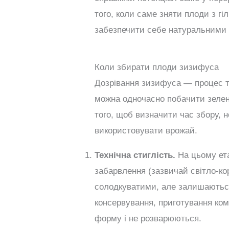
того, коли саме зняти плоди з гіл
забезпечити себе натуральними л
Коли збирати плоди зизифуса
Дозрівання зизифуса — процес тр
можна одночасно побачити зелені
того, щоб визначити час збору, н
використовувати врожай.
Технічна стиглість.
На цьому ета
забарвлення (зазвичай світло-ко
солодкуватими, але залишаютьс
консервування, приготування ко
форму і не розварюються.