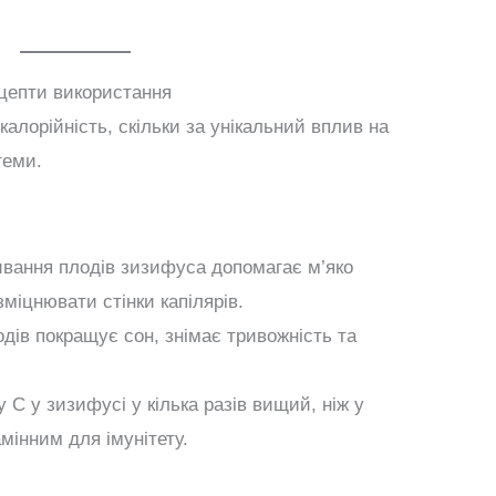
ецепти використання
калорійність, скільки за унікальний вплив на
теми.
вання плодів зизифуса допомагає м’яко
міцнювати стінки капілярів.
одів покращує сон, знімає тривожність та
у С у зизифусі у кілька разів вищий, ніж у
мінним для імунітету.