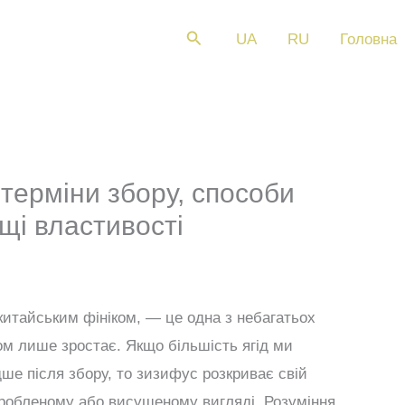
Пошук
UA
RU
Головна
терміни збору, способи
щі властивості
китайським фініком, — це одна з небагатьох
сом лише зростає. Якщо більшість ягід ми
ше після збору, то зизифус розкриває свій
еробленому або висушеному вигляді. Розуміння