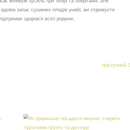
ає мінімум зусиль при зборі та зберіганні, але
 вдома запас сушених плодів унабі, ви отримуєте
підтримки здоров’я всієї родини.
Наступний 