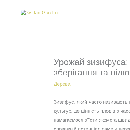
Перейти
до
вмісту
Урожай зизифуса: 
зберігання та цілю
Дерева
Зизифус, який часто називають 
культур, де цінність плодів з ча
намагаємося з’їсти якомога швид
справжній потенціал саме у пер