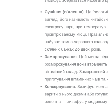
зизифус зберігається набагато кр
Сушіння (в’ялення).
Це “золоти
вигляді його називають китайсь
електросушарці при температурі 
провітрюваному місці. Правиль
набуває темно-червоного кольору
скляних банках до двох років.
Заморожування.
Цей метод підхо
розморожування вони втрачають 
вітамінний склад. Заморожений 
приготування вітамінних чаїв та 
Консервування.
Зизифус можна м
варити з нього джеми або готува
рецептів — зизифус у медовому с