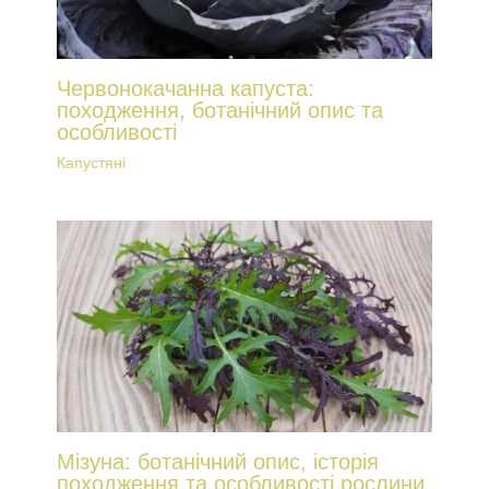
Червонокачанна капуста:
походження, ботанічний опис та
особливості
Капустяні
Мізуна: ботанічний опис, історія
походження та особливості рослини