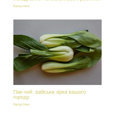
Капустяні
Пак-чой: азійська зірка вашого
городу
Капустяні