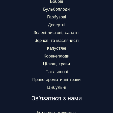
Бобові
Бульбоплоди
Гарбузові
Десертні
Зелені листові, салатні
Зернові та маслянисті
Капустяні
Коренеплоди
Цілющі трави
Пасльонові
Пряно-ароматичні трави
Цибульні
Зв’язатися з нами
Ми у соц. мережах: