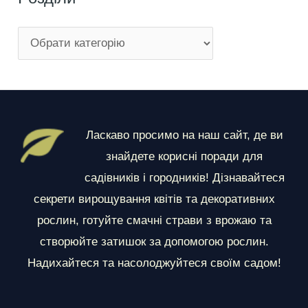
Р
о
з
д
і
Ласкаво просимо на наш сайт, де ви
л
знайдете корисні поради для
и
садівників і городників! Дізнавайтеся
секрети вирощування квітів та декоративних
рослин, готуйте смачні страви з врожаю та
створюйте затишок за допомогою рослин.
Надихайтеся та насолоджуйтеся своїм садом!