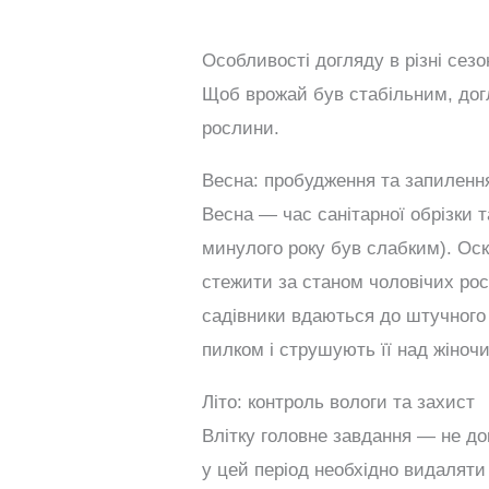
Особливості догляду в різні сезо
Щоб врожай був стабільним, дог
рослини.
Весна: пробудження та запиленн
Весна — час санітарної обрізки 
минулого року був слабким). Оск
стежити за станом чоловічих рос
садівники вдаються до штучного 
пилком і струшують її над жіно
Літо: контроль вологи та захист
Влітку головне завдання — не д
у цей період необхідно видаляти