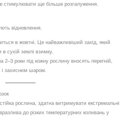
б не стимулювати ще більше розгалуження.
ують відновлення.
ться в жовтні. Це найважливіший захід, який
 в сухій землі взимку.
а 2–3 роки під кожну рослину вносять перегній,
, і захисним шаром.
озок
тійка рослина, здатна витримувати екстремальні
вразлива до різких температурних коливань у