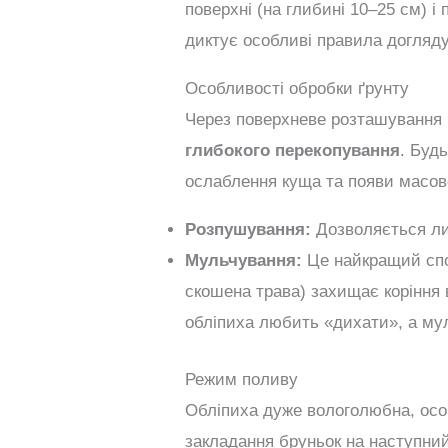
поверхні (на глибині 10–25 см) і
диктує особливі правила догляду
Особливості обробки ґрунту
Через поверхневе розташування 
глибокого перекопування
. Буд
ослаблення куща та появи масово
Розпушування:
Дозволяється ли
Мульчування:
Це найкращий спос
скошена трава) захищає коріння в
обліпиха любить «дихати», а мул
Режим поливу
Обліпиха дуже вологолюбна, особ
закладання бруньок на наступний