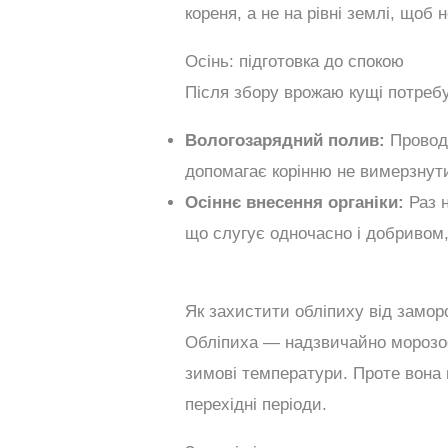
кореня, а не на рівні землі, що
Осінь: підготовка до спокою
Після збору врожаю кущі потреб
Вологозарядний полив:
Проводи
допомагає корінню не вимерзнути
Осіннє внесення органіки:
Раз н
що слугує одночасно і добривом
Як захистити обліпиху від замор
Обліпиха — надзвичайно морозос
зимові температури. Проте вона 
перехідні періоди.