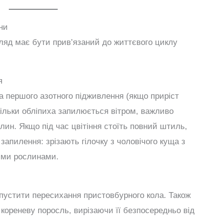
ни
ляд має бути прив’язаний до життєвого циклу
я
та першого азотного підживлення (якщо приріст
ільки обліпиха запилюється вітром, важливо
лин. Якщо під час цвітіння стоїть повний штиль,
запилення: зрізають гілочку з чоловічого куща з
чими рослинами.
опустити пересихання пристовбурного кола. Також
 кореневу поросль, вирізаючи її безпосередньо від