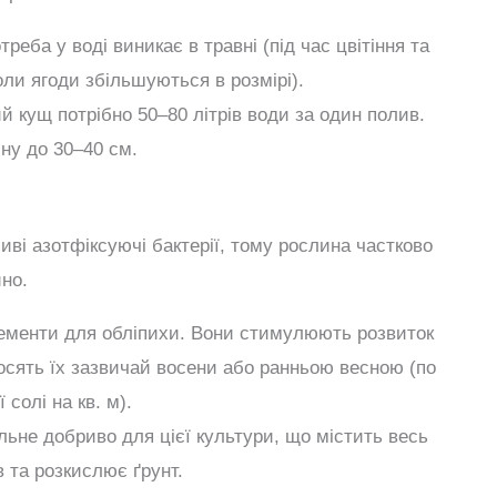
еба у воді виникає в травні (під час цвітіння та
коли ягоди збільшуються в розмірі).
 кущ потрібно 50–80 літрів води за один полив.
ну до 30–40 см.
иві азотфіксуючі бактерії, тому рослина частково
но.
ементи для обліпихи. Вони стимулюють розвиток
носять їх зазвичай восени або ранньою весною (по
солі на кв. м).
ьне добриво для цієї культури, що містить весь
в та розкислює ґрунт.