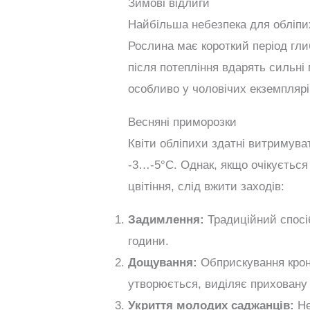
Зимові відлиги
Найбільша небезпека для обліпи
Рослина має короткий період гл
після потепління вдарять сильні
особливо у чоловічих екземплярів
Весняні приморозки
Квіти обліпихи здатні витримув
-3…-5°C. Однак, якщо очікується
цвітіння, слід вжити заходів:
Задимлення:
Традиційний спосіб
години.
Дощування:
Обприскування крон
утворюється, виділяє приховану т
Укриття молодих саджанців:
Не