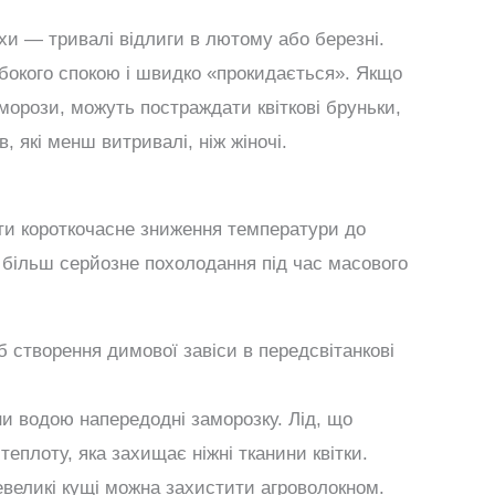
хи — тривалі відлиги в лютому або березні.
ибокого спокою і швидко «прокидається». Якщо
 морози, можуть постраждати квіткові бруньки,
, які менш витривалі, ніж жіночі.
ати короткочасне зниження температури до
 більш серйозне похолодання під час масового
 створення димової завіси в передсвітанкові
и водою напередодні заморозку. Лід, що
еплоту, яка захищає ніжні тканини квітки.
великі кущі можна захистити агроволокном.