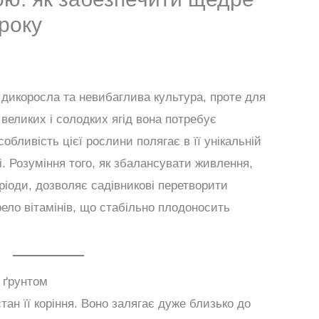
року
 дикоросла та невибаглива культура, проте для
еликих і солодких ягід вона потребує
обливість цієї рослини полягає в її унікальній
і. Розуміння того, як збалансувати живлення,
еріоди, дозволяє садівникові перетворити
ело вітамінів, що стабільно плодоносить
 ґрунтом
ан її коріння. Воно залягає дуже близько до