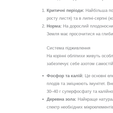
Критичні періоди:
Найбільша потр
росту листя) та в липні-серпні (
Норма:
На дорослий плодоносний
Земля має просочитися на глиби
Система підживлення
На корінні обліпихи живуть особл
забезпечує себе азотом самостій
Фосфор та калій:
Це основні ел
плодів та зміцнюють імунітет. В
30–40 г суперфосфату та калійної 
Деревна зола:
Найкраще натурал
спектр необхідних мікроелементі