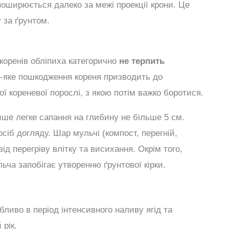
 поширюється далеко за межі проекції крони. Це
 за ґрунтом.
коренів обліпиха категорично
не терпить
ь-яке пошкодження кореня призводить до
ї кореневої порослі, з якою потім важко боротися.
ше легке сапання на глибину не більше 5 см.
іб догляду. Шар мульчі (компост, перегній,
ід перегріву влітку та висихання. Окрім того,
ьча запобігає утворенню ґрунтової кірки.
ливо в період інтенсивного наливу ягід та
 рік.