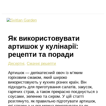
Перейти
Пошук
до
вмісту
Як використовувати
артишок у кулінарії:
рецепти та поради
Десертні
,
Смачні рецепти
Артишок — делікатесний овоч із м’яким
горіховим смаком, який широко
використовують у кухнях різних країн. Він
підходить для приготування салатів, закусок,
гарячих страв, а також прекрасно поєднується з
соусами, зеленню та сиром. У цій статті
розглянуто, як правильно підготувати артишок,
які страви з нього можна приготувати та як