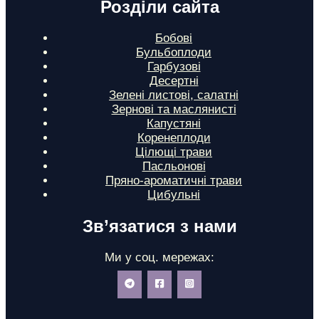
Розділи сайта
Бобові
Бульбоплоди
Гарбузові
Десертні
Зелені листові, салатні
Зернові та маслянисті
Капустяні
Коренеплоди
Цілющі трави
Пасльонові
Пряно-ароматичні трави
Цибульні
Зв’язатися з нами
Ми у соц. мережах: