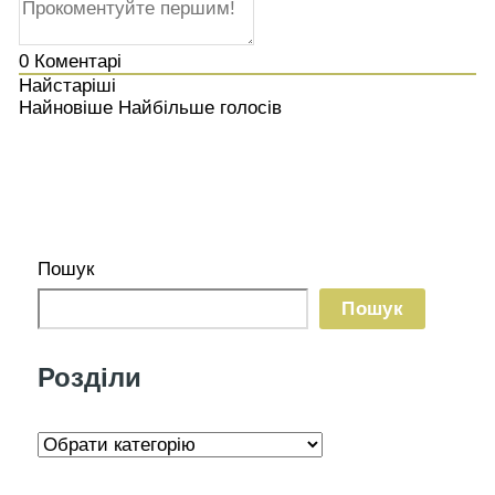
0
Коментарі
Найстаріші
Найновіше
Найбільше голосів
Пошук
Пошук
Розділи
Р
о