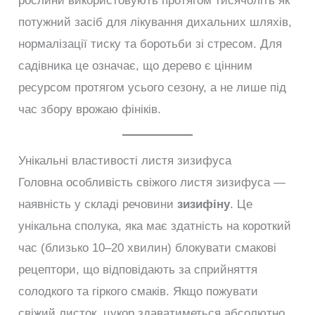
рослини використовують протягом тисячоліть як
потужний засіб для лікування дихальних шляхів,
нормалізації тиску та боротьби зі стресом. Для
садівника це означає, що дерево є цінним
ресурсом протягом усього сезону, а не лише під
час збору врожаю фініків.
Унікальні властивості листя зизифуса
Головна особливість свіжого листя зизифуса —
наявність у складі речовини
зизифіну
. Це
унікальна сполука, яка має здатність на короткий
час (близько 10–20 хвилин) блокувати смакові
рецептори, що відповідають за сприйняття
солодкого та гіркого смаків. Якщо пожувати
свіжий листок, цукор здаватиметься абсолютно