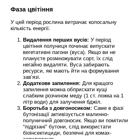
Фаза цвітіння
У цей період рослина витрачає колосальну
кількість енергії.
Видалення перших вусів:
У період
цвітіння полуниця починає випускати
вегетативні пагони (вуса). Якщо ви не
плануєте розмножувати сорт, їх слід
негайно видаляти. Вуса забирають
ресурси, які мають йти на формування
зав’язі.
Додаткове запилення:
Для кращого
запилення можна обприскати кущі
слабким розчином меду (1 ст. ложка на 1
літр води) для залучення бджіл.
Боротьба з довгоносиком:
Саме в фазі
бутонізації активізується малинно-
полуничний довгоносик. Якщо ви помітили
“підрізані” бутони, слід використати
біоінсектициди, безпечні для комах-