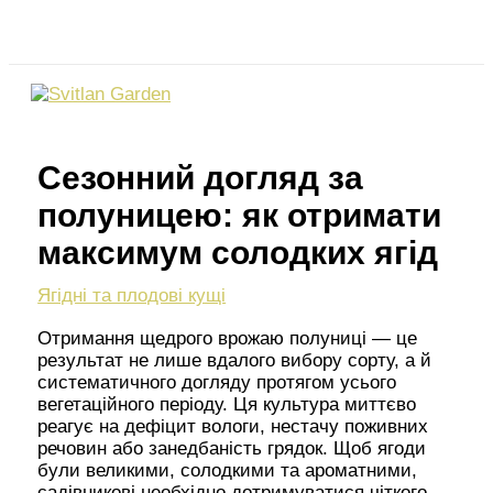
Перейти
Пошук
до
вмісту
Сезонний догляд за
полуницею: як отримати
максимум солодких ягід
Ягідні та плодові кущі
Отримання щедрого врожаю полуниці — це
результат не лише вдалого вибору сорту, а й
систематичного догляду протягом усього
вегетаційного періоду. Ця культура миттєво
реагує на дефіцит вологи, нестачу поживних
речовин або занедбаність грядок. Щоб ягоди
були великими, солодкими та ароматними,
садівникові необхідно дотримуватися чіткого