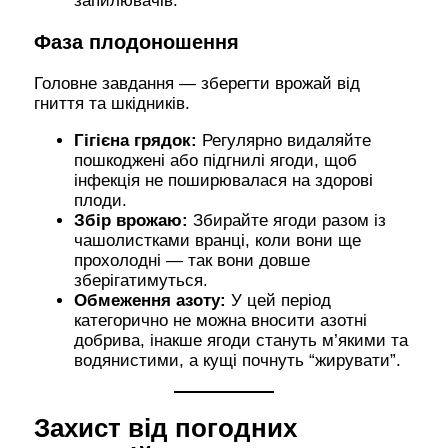
запилювачів.
Фаза плодоношення
Головне завдання — зберегти врожай від
гниття та шкідників.
Гігієна грядок:
Регулярно видаляйте
пошкоджені або підгнилі ягоди, щоб
інфекція не поширювалася на здорові
плоди.
Збір врожаю:
Збирайте ягоди разом із
чашолистками вранці, коли вони ще
прохолодні — так вони довше
зберігатимуться.
Обмеження азоту:
У цей період
категорично не можна вносити азотні
добрива, інакше ягоди стануть м’якими та
водянистими, а кущі почнуть “жирувати”.
Захист від погодних