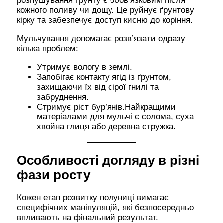
розпушування ґрунту є обов’язковим після
кожного поливу чи дощу. Це руйнує ґрунтову
кірку та забезпечує доступ кисню до коріння.
Мульчування допомагає розв’язати одразу
кілька проблем:
Утримує вологу в землі.
Запобігає контакту ягід із ґрунтом,
захищаючи їх від сірої гнилі та
забруднення.
Стримує ріст бур’янів.Найкращими
матеріалами для мульчі є солома, суха
хвойна глиця або деревна стружка.
Особливості догляду в різні
фази росту
Кожен етап розвитку полуниці вимагає
специфічних маніпуляцій, які безпосередньо
впливають на фінальний результат.