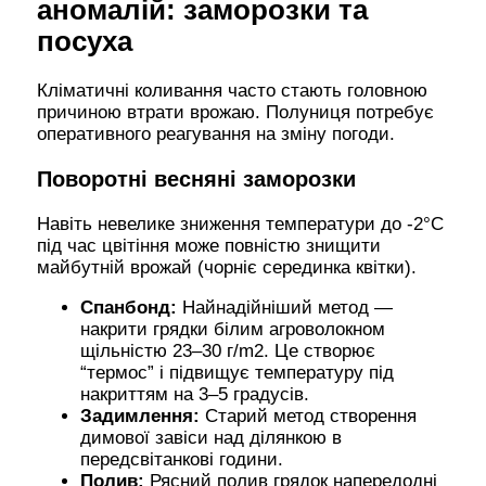
аномалій: заморозки та
посуха
Кліматичні коливання часто стають головною
причиною втрати врожаю. Полуниця потребує
оперативного реагування на зміну погоди.
Поворотні весняні заморозки
Навіть невелике зниження температури до -2°C
під час цвітіння може повністю знищити
майбутній врожай (чорніє серединка квітки).
Спанбонд:
Найнадійніший метод —
накрити грядки білим агроволокном
щільністю 23–30 г/m2. Це створює
“термос” і підвищує температуру під
накриттям на 3–5 градусів.
Задимлення:
Старий метод створення
димової завіси над ділянкою в
передсвітанкові години.
Полив:
Рясний полив грядок напередодні