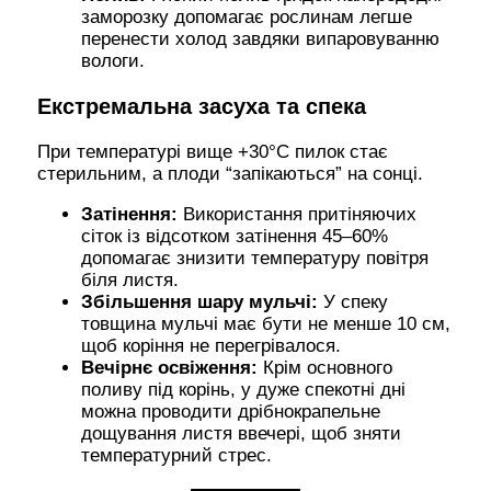
заморозку допомагає рослинам легше
перенести холод завдяки випаровуванню
вологи.
Екстремальна засуха та спека
При температурі вище +30°C пилок стає
стерильним, а плоди “запікаються” на сонці.
Затінення:
Використання притіняючих
сіток із відсотком затінення 45–60%
допомагає знизити температуру повітря
біля листя.
Збільшення шару мульчі:
У спеку
товщина мульчі має бути не менше 10 см,
щоб коріння не перегрівалося.
Вечірнє освіження:
Крім основного
поливу під корінь, у дуже спекотні дні
можна проводити дрібнокрапельне
дощування листя ввечері, щоб зняти
температурний стрес.