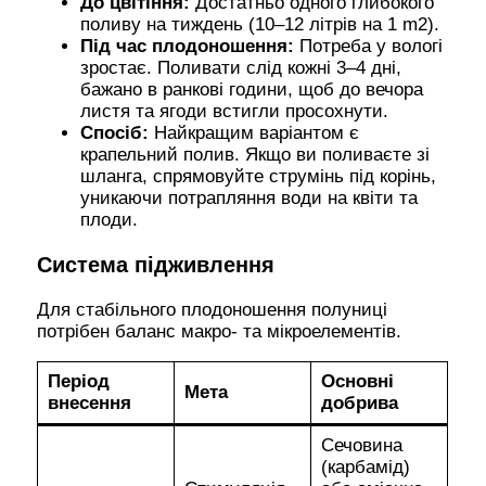
До цвітіння:
Достатньо одного глибокого
поливу на тиждень (10–12 літрів на 1 m2).
Під час плодоношення:
Потреба у вологі
зростає. Поливати слід кожні 3–4 дні,
бажано в ранкові години, щоб до вечора
листя та ягоди встигли просохнути.
Спосіб:
Найкращим варіантом є
крапельний полив. Якщо ви поливаєте зі
шланга, спрямовуйте струмінь під корінь,
уникаючи потрапляння води на квіти та
плоди.
Система підживлення
Для стабільного плодоношення полуниці
потрібен баланс макро- та мікроелементів.
Період
Основні
Мета
внесення
добрива
Сечовина
(карбамід)