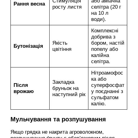
Стимуляція
або аміачна
Рання весна
росту листя
селітра (20 г
на 10 л
води).
Комплексні
добрива з
Якість
бором, настій
Бутонізація
цвітіння
попелу або
калійна
селітра.
Нітроамофос
ка або
Закладка
Після
суперфосфат
бруньок на
врожаю
у поєднанні з
наступний рік
сульфатом
калію.
Мульчування та розпушування
Якщо грядка не накрита агроволокном,