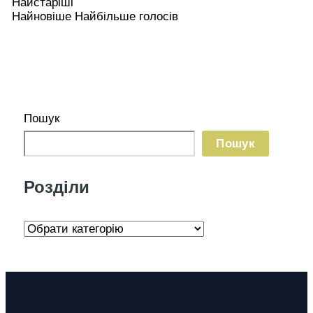
Найстаріші
Найновіше
Найбільше голосів
Пошук
Пошук
Розділи
Р
о
з
д