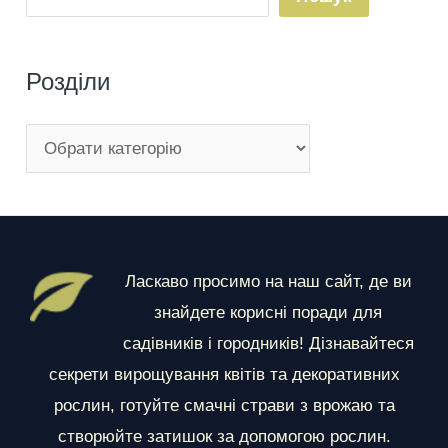
Розділи
Р
о
з
д
і
Ласкаво просимо на наш сайт, де ви
л
знайдете корисні поради для
и
садівників і городників! Дізнавайтеся
секрети вирощування квітів та декоративних
рослин, готуйте смачні страви з врожаю та
створюйте затишок за допомогою рослин.