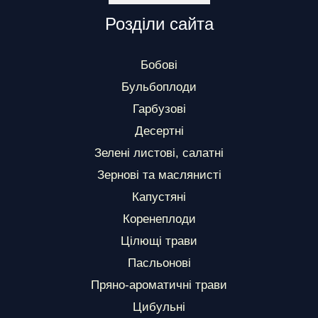
Розділи сайта
Бобові
Бульбоплоди
Гарбузові
Десертні
Зелені листові, салатні
Зернові та маслянисті
Капустяні
Коренеплоди
Цілющі трави
Пасльонові
Пряно-ароматичні трави
Цибульні