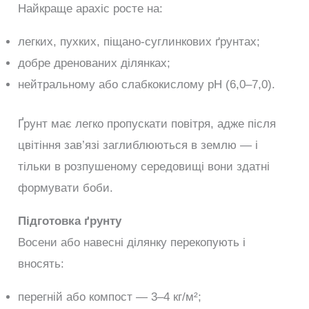
Найкраще арахіс росте на:
легких, пухких, піщано-суглинкових ґрунтах;
добре дренованих ділянках;
нейтральному або слабкокислому pH (6,0–7,0).
Ґрунт має легко пропускати повітря, адже після
цвітіння зав’язі заглиблюються в землю — і
тільки в розпушеному середовищі вони здатні
формувати боби.
Підготовка ґрунту
Восени або навесні ділянку перекопують і
вносять:
перегній або компост — 3–4 кг/м²;