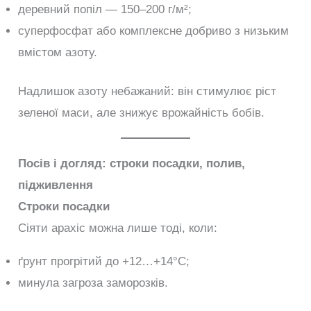
деревний попіл — 150–200 г/м²;
суперфосфат або комплексне добриво з низьким
вмістом азоту.
Надлишок азоту небажаний: він стимулює ріст
зеленої маси, але знижує врожайність бобів.
Посів і догляд: строки посадки, полив,
підживлення
Строки посадки
Сіяти арахіс можна лише тоді, коли:
ґрунт прогрітий до +12…+14°C;
минула загроза заморозків.