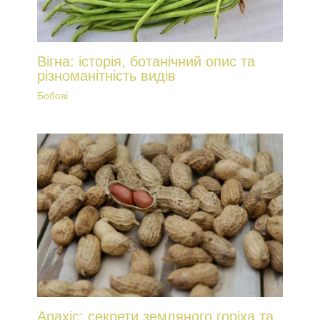
Вігна: історія, ботанічний опис та
різноманітність видів
Бобові
Арахіс: секрети земляного горіха та