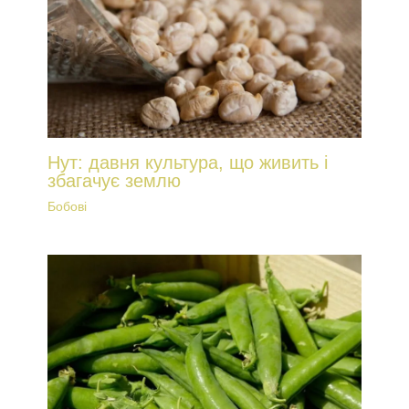
Нут: давня культура, що живить і
збагачує землю
Бобові